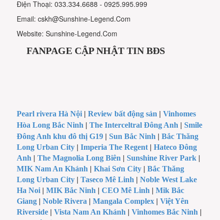
Điện Thoại: 033.334.6688 - 0925.995.999
Email: cskh@Sunshine-Legend.Com
Website: Sunshine-Legend.Com
FANPAGE CẬP NHẬT TIN BĐS
Pearl rivera Hà Nội
|
Review bất động sản
|
Vinhomes
Hòa Long Bắc Ninh
|
The Interceltral Đông Anh
|
Smile
Đông Anh khu đô thị G19
|
Sun Bắc Ninh
|
Bắc Thăng
Long Urban City
|
Imperia The Regent
|
Hateco Đông
Anh
|
The Magnolia Long Biên
|
Sunshine River Park
|
MIK Nam An Khánh
|
Khai Sơn City
|
Bắc Thăng
Long Urban City
|
Taseco Mê Linh
|
Noble West Lake
Ha Noi
|
MIK Bắc Ninh
|
CEO Mê Linh
|
Mik Bắc
Giang
|
Noble Rivera
|
Mangala Complex
|
Việt Yên
Riverside
|
Vista Nam An Khánh
|
Vinhomes Bắc Ninh
|