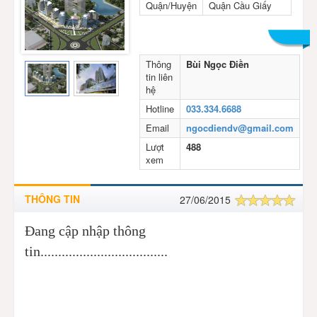
Quận/Huyện
Quận Cầu Giấy
Thông
Bùi Ngọc Điền
tin liên
hệ
Hotline
033.334.6688
Email
ngocdiendv@gmail.com
Lượt
488
xem
THÔNG TIN
27/06/2015
Đang cập nhập thông
tin....................................
Tận hưởng cuộc sống hiện đại và cao cấp tại khu
đô thị xanh mát ngay lòng Hà Nội.