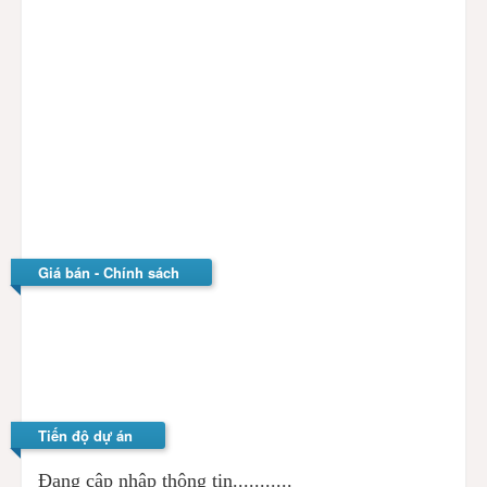
+ Hệ thống chuông cửa hiển thị hình ảnh.
+ Cửa chính: làm bằng cửa gỗ công nghiệp chống
cháy.
+ Hệ thống khóa cửa: tích hợp 3 tính năng kiểm
soát hiện đại: vân tay, chìa khóa cơ dự phòng và
mã số.
Giá bán - Chính sách
Giá bán: chung cư Vinhomes Trần Duy Hưng, Mỹ
Đình, Hà Nội
Đang cập nhật:…..
Tiến độ dự án
Đang cập nhập thông tin...........