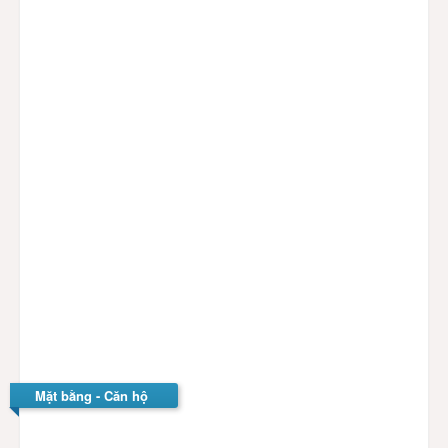
+ Tầng hầm để xe thông minh
+ Phòng tập GYM
+ Hệ thống sân tập ngoài trời (Sân tennis, sân bóng
rổ,…)
+ Sảnh lễ tân và sảnh chờ của khách
+ Hệ thống camera, giám sát an ninh
+ Hệ thống báo khói, báo cháy và đầu phun chữa
cháy tự động
Mặt bằng - Căn hộ
Thiết kế & mặt bằng tổng thể