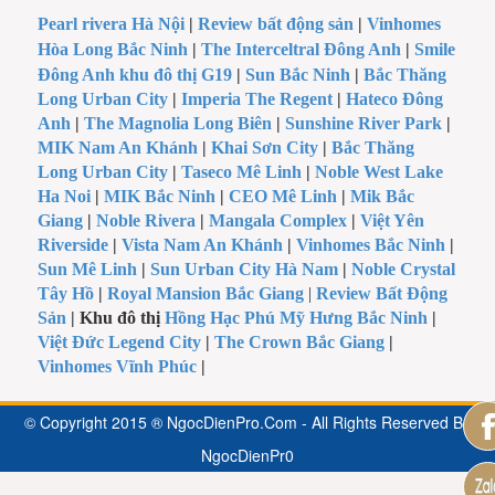
Pearl rivera Hà Nội
|
Review bất động sản
|
Vinhomes
Hòa Long Bắc Ninh
|
The Interceltral Đông Anh
|
Smile
Đông Anh khu đô thị G19
|
Sun Bắc Ninh
|
Bắc Thăng
Long Urban City
|
Imperia The Regent
|
Hateco Đông
Anh
|
The Magnolia Long Biên
|
Sunshine River Park
|
MIK Nam An Khánh
|
Khai Sơn City
|
Bắc Thăng
Long Urban City
|
Taseco Mê Linh
|
Noble West Lake
Ha Noi
|
MIK Bắc Ninh
|
CEO Mê Linh
|
Mik Bắc
Giang
|
Noble Rivera
|
Mangala Complex
|
Việt Yên
Riverside
|
Vista Nam An Khánh
|
Vinhomes Bắc Ninh
|
Sun Mê Linh
|
Sun Urban City Hà Nam
|
Noble Crystal
Tây Hồ
|
Royal Mansion Bắc Giang
|
Review Bất Động
Sản
| Khu đô thị
Hồng Hạc Phú Mỹ Hưng Bắc Ninh
|
Việt Đức Legend City
|
The Crown Bắc Giang
|
Vinhomes Vĩnh Phúc
|
© Copyright 2015 ® NgocDienPro.Com - All Rights Reserved Be
NgocDienPr0