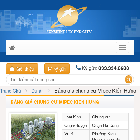
Toggle
navigati
Ký gửi:
033.334.6688
Giới thiệu
Ký gửi
Bảng giá chung cư Mipec Kiến Hưng
Trang Chủ
Dự án
BẢNG GIÁ CHUNG CƯ MIPEC KIẾN HƯNG
Loại hình
Chung cư
Quận/Huyện
Quận Hà Đông
Vị trí
Phường Kiến
Hưng, Quận Hà