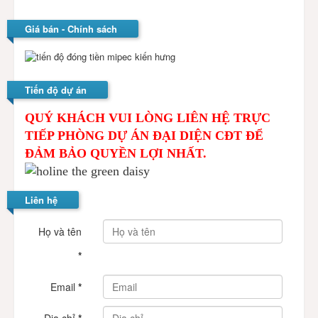
Giá bán - Chính sách
Tiến độ dự án
QUÝ KHÁCH VUI LÒNG LIÊN HỆ TRỰC
TIẾP PHÒNG DỰ ÁN ĐẠI DIỆN CĐT ĐỂ
ĐẢM BẢO QUYỀN LỢI NHẤT.
Liên hệ
Họ và tên
*
Email
*