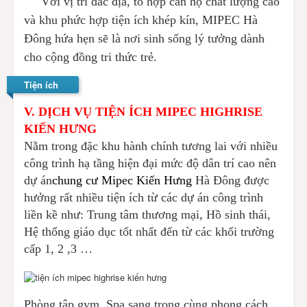
Với vị trí đắc địa, tổ hợp căn hộ chất lượng cao
và khu phức hợp tiện ích khép kín, MIPEC Hà
Đông hứa hẹn sẽ là nơi sinh sống lý tưởng dành
cho cộng đồng tri thức trẻ.
Tiện ích
V. DỊCH VỤ TIỆN ÍCH MIPEC HIGHRISE
KIẾN HƯNG
Nằm trong đặc khu hành chính tương lai với nhiều
công trình hạ tầng hiện đại mức độ dân trí cao nên
dự án
chung cư Mipec Kiến Hưng
Hà Đông được
hưởng rất nhiều tiện ích từ các dự án công trình
liền kề như: Trung tâm thương mại, Hồ sinh thái,
Hệ thống giáo dục tốt nhất đến từ các khối trường
cấp 1, 2 ,3 …
Phòng tập gym, Spa sang trọng cùng phong cách