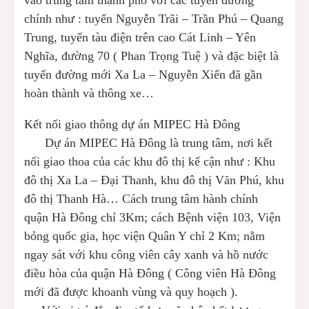
vào trung tâm thành phố với các tuyến đường
chính như : tuyến Nguyễn Trãi – Trần Phú – Quang
Trung, tuyến tàu điện trên cao Cát Linh – Yên
Nghĩa, đường 70 ( Phan Trọng Tuệ ) và đặc biệt là
tuyến đường mới Xa La – Nguyễn Xiển đã gần
hoàn thành và thông xe…
Kết nối giao thông dự án MIPEC Hà Đông
Dự án MIPEC Hà Đông là trung tâm, nơi kết
nối giao thoa của các khu đô thị kế cận như : Khu
đô thị Xa La – Đại Thanh, khu đô thị Văn Phú, khu
đô thị Thanh Hà… Cách trung tâm hành chính
quận Hà Đông chỉ 3Km; cách Bệnh viện 103, Viện
bỏng quốc gia, học viện Quân Y chỉ 2 Km; nằm
ngay sát với khu công viên cây xanh và hồ nước
điều hòa của quận Hà Đông ( Công viên Hà Đông
mới đã được khoanh vùng và quy hoạch ).