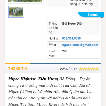
Đông, TP Hà Nội
15tr/m2
Thông
Bùi Ngọc Điền
tin liên
hệ
Hotline
033.334.6688
Email
ngocdiendv@gmail.com
Lượt
260
xem
THÔNG TIN
22/07/2017
Mipec Highrise Kiến Hưng
Hà Đông – Dự án
chung cư thương mại mới nhất của Chủ đầu tư
Mipec ( Công ty Cổ phần Hóa dầu Quân đội ) là
một chủ đầu tư uy tín với những dự án lơn như
Mipec Tây Sơn, Mipec Riverside Với tiêu chí ”