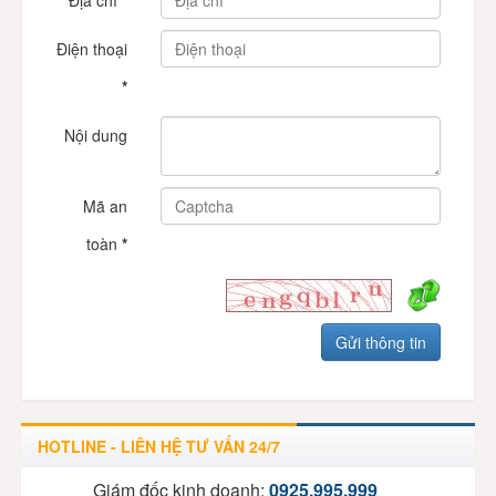
Địa chỉ
*
Điện thoại
*
Nội dung
Mã an
toàn
*
HOTLINE - LIÊN HỆ TƯ VẤN 24/7
Giám đốc kinh doanh:
0925.995.999