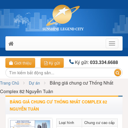
Toggle
navigati
Ký gửi:
033.334.6688
Giới thiệu
Ký gửi
Bảng giá chung cư Thống Nhất
Trang Chủ
Dự án
Complex 82 Nguyễn Tuân
BẢNG GIÁ CHUNG CƯ THỐNG NHẤT COMPLEX 82
NGUYỄN TUÂN
Loại hình
Chung cư cao cấp