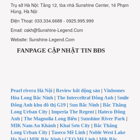
Trụ sở Hà Nội: Tầng 12, tòa nhà Sunshine Center, 16 Phạm
Hùng, Hà Nội
Điện Thoại: 033.334.6688 - 0925.995.999
Email: cskh@Sunshine-Legend.Com
Website: Sunshine-Legend.Com
FANPAGE CẬP NHẬT TIN BĐS
Pearl rivera Hà Nội
|
Review bất động sản
|
Vinhomes
Hòa Long Bắc Ninh
|
The Interceltral Đông Anh
|
Smile
Đông Anh khu đô thị G19
|
Sun Bắc Ninh
|
Bắc Thăng
Long Urban City
|
Imperia The Regent
|
Hateco Đông
Anh
|
The Magnolia Long Biên
|
Sunshine River Park
|
MIK Nam An Khánh
|
Khai Sơn City
|
Bắc Thăng
Long Urban City
|
Taseco Mê Linh
|
Noble West Lake
Ha Noi
|
MIK Bắc Ninh
|
CEO Mê Linh
|
Mik Bắc