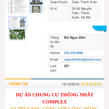
Quận/Huyện
Quận Thanh Xuân
Vị trí
Số 82 Nguyễn
Tuân, Thanh
Xuân, Hà Nội
Thông
Bùi Ngọc Điền
tin liên
hệ
Hotline
033.334.6688
Email
ngocdiendv@gmail.com
Lượt
207
xem
THÔNG TIN
14/12/2016
DỰ ÁN CHUNG CƯ THỐNG NHẤT
COMPLEX
VỊ TRÍ VÀNG CÙNG VỚI CỘNG ĐỒNG