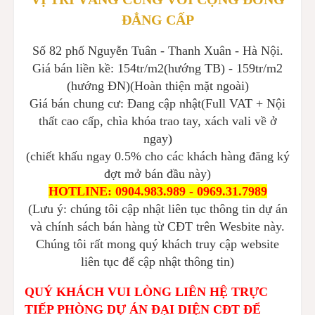
ĐẲNG CẤP
Số 82 phố Nguyễn Tuân - Thanh Xuân - Hà Nội.
Giá bán liền kề: 154tr/m2(hướng TB) - 159tr/m2
(hướng ĐN)(Hoàn thiện mặt ngoài)
Giá bán chung cư: Đang cập nhật(Full VAT + Nội
thất cao cấp, chìa khóa trao tay, xách vali về ở
ngay)
(chiết khấu ngay 0.5% cho các khách hàng đăng ký
đợt mở bán đầu này)
HOTLINE: 0904.983.989 - 0969.31.7989
(Lưu ý: chúng tôi cập nhật liên tục thông tin dự án
và chính sách bán hàng từ CĐT trên Wesbite này.
Chúng tôi rất mong quý khách truy cập website
liên tục để cập nhật thông tin)
QUÝ KHÁCH VUI LÒNG LIÊN HỆ TRỰC
TIẾP PHÒNG DỰ ÁN ĐẠI DIỆN CĐT ĐỂ