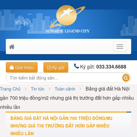
Toggle
navigati
Ký gửi:
033.334.6688
Giới thiệu
Ký gửi
Bảng giá đất Hà Nội
Trang Chủ
Tin tức
Toàn cảnh
gần 700 triệu đồng/m2 nhưng giá thị trường đắt hơn gấp nhiều
nhiều lần
BẢNG GIÁ ĐẤT HÀ NỘI GẦN 700 TRIỆU ĐỒNG/M2
NHƯNG GIÁ THỊ TRƯỜNG ĐẮT HƠN GẤP NHIỀU
NHIỀU LẦN