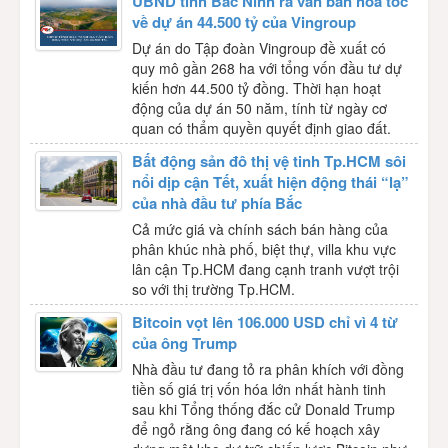
UBND tỉnh Bắc Ninh ra văn bản hỏa tốc
về dự án 44.500 tỷ của Vingroup
Dự án do Tập đoàn Vingroup đề xuất có
quy mô gần 268 ha với tổng vốn đầu tư dự
kiến hơn 44.500 tỷ đồng. Thời hạn hoạt
động của dự án 50 năm, tính từ ngày cơ
quan có thẩm quyền quyết định giao đất.
Bất động sản đô thị vệ tinh Tp.HCM sôi
nổi dịp cận Tết, xuất hiện động thái “lạ”
của nhà đầu tư phía Bắc
Cả mức giá và chính sách bán hàng của
phân khúc nhà phố, biệt thự, villa khu vực
lân cận Tp.HCM đang cạnh tranh vượt trội
so với thị trường Tp.HCM.
Bitcoin vọt lên 106.000 USD chỉ vì 4 từ
của ông Trump
Nhà đầu tư đang tỏ ra phân khích với đồng
tiền số giá trị vốn hóa lớn nhất hành tinh
sau khi Tổng thống đắc cử Donald Trump
để ngỏ rằng ông đang có kế hoạch xây