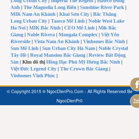
Long Urban City
|
Imperia The Regent
|
Hateco Đông
Anh
|
The Magnolia Long Biên
|
Sunshine River Park
|
MIK Nam An Khánh
|
Khai Sơn City
|
Bắc Thăng
Long Urban City
|
Taseco Mê Linh
|
Noble West Lake
Ha Noi
|
MIK Bắc Ninh
|
CEO Mê Linh
|
Mik Bắc
Giang
|
Noble Rivera
|
Mangala Complex
|
Việt Yên
Riverside
|
Vista Nam An Khánh
|
Vinhomes Bắc Ninh
|
Sun Mê Linh
|
Sun Urban City Hà Nam
|
Noble Crystal
Tây Hồ
|
Royal Mansion Bắc Giang
|
Review Bất Động
Sản
| Khu đô thị
Hồng Hạc Phú Mỹ Hưng Bắc Ninh
|
Việt Đức Legend City
|
The Crown Bắc Giang
|
Vinhomes Vĩnh Phúc
|
© Copyright 2015 ® NgocDienPro.Com - All Rights Reserved Be
NgocDienPr0