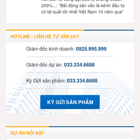
209%...: "Bất động sản vẫn là kênh đầu tư
có lợi suất tốt nhất Việt Nam 10 năm qua"
HOTLINE - LIÊN HỆ TƯ VẤN 24/7
Giám đốc kinh doanh:
0925.995.999
Giám đốc dự án:
033.334.6688
Ký Gửi sản phẩm:
033.334.6688
KÝ GỬI SẢN PHẨM
DỰ ÁN NỔI BẬT