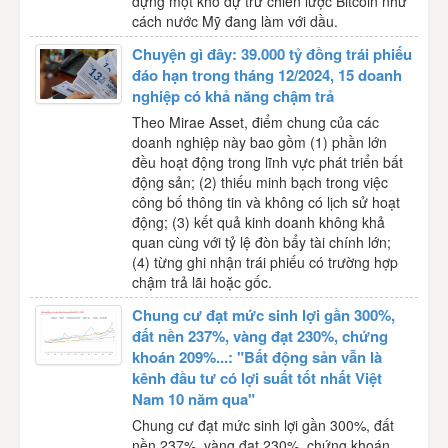
dựng một kho dự trữ chiến lược Bitcoin như
cách nước Mỹ đang làm với dầu.
Chuyện gì đây: 39.000 tỷ đồng trái phiếu
đáo hạn trong tháng 12/2024, 15 doanh
nghiệp có khả năng chậm trả
Theo Mirae Asset, điểm chung của các
doanh nghiệp này bao gồm (1) phần lớn
đều hoạt động trong lĩnh vực phát triển bất
động sản; (2) thiếu minh bạch trong việc
công bố thông tin và không có lịch sử hoạt
động; (3) kết quả kinh doanh không khả
quan cùng với tỷ lệ đòn bẩy tài chính lớn;
(4) từng ghi nhận trái phiếu có trường hợp
chậm trả lãi hoặc gốc.
Chung cư đạt mức sinh lợi gần 300%,
đất nền 237%, vàng đạt 230%, chứng
khoán 209%...: "Bất động sản vẫn là
kênh đầu tư có lợi suất tốt nhất Việt
Nam 10 năm qua"
Chung cư đạt mức sinh lợi gần 300%, đất
nền 237%, vàng đạt 230%, chứng khoán