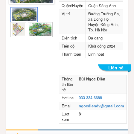
Quận/Huyện
Quận Đông Anh
Vị trí
Đường Trường Sa,
xã Đông Hội,
Huyện Đông Anh,
Tp. Hà Nội
Diện tích
Đa dạng
Tiến độ
Khởi công 2024
Thanh toán
Linh hoạt
Liên hệ
Thông
Bùi Ngọc Điền
tin liên
hệ
Hotline
033.334.6688
Email
ngocdiendv@gmail.com
Lượt
81
xem