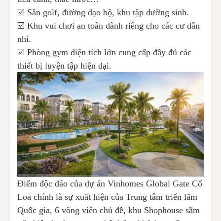
☑️ Sân golf, đường dạo bộ, khu tập dưỡng sinh.
☑️ Khu vui chơi an toàn dành riêng cho các cư dân
nhí.
☑️ Phòng gym diện tích lớn cung cấp đầy đủ các
thiết bị luyện tập hiện đại.
Điểm độc đáo của dự án Vinhomes Global Gate Cổ
Loa chính là sự xuất hiện của Trung tâm triển lãm
Quốc gia, 6 vông viên chủ đề, khu Shophouse sầm