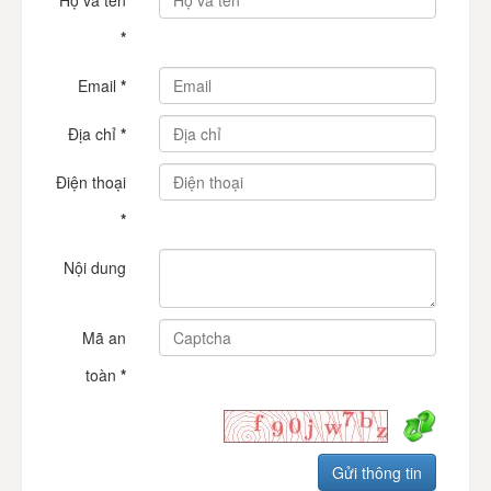
Họ và tên
*
Email
*
Địa chỉ
*
Điện thoại
*
Nội dung
Mã an
toàn
*