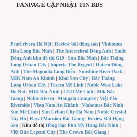
FANPAGE CẬP NHẬT TIN BĐS
Pearl rivera Hà Nội
|
Review bất động sản
|
Vinhomes
Hòa Long Bắc Ninh
|
The Interceltral Đông Anh
|
Smile
Đông Anh khu đô thị G19
|
Sun Bắc Ninh
|
Bắc Thăng
Long Urban City
|
Imperia The Regent
|
Hateco Đông
Anh
|
The Magnolia Long Biên
|
Sunshine River Park
|
MIK Nam An Khánh
|
Khai Sơn City
|
Bắc Thăng
Long Urban City
|
Taseco Mê Linh
|
Noble West Lake
Ha Noi
|
MIK Bắc Ninh
|
CEO Mê Linh
|
Mik Bắc
Giang
|
Noble Rivera
|
Mangala Complex
|
Việt Yên
Riverside
|
Vista Nam An Khánh
|
Vinhomes Bắc Ninh
|
Sun Mê Linh
|
Sun Urban City Hà Nam
|
Noble Crystal
Tây Hồ
|
Royal Mansion Bắc Giang
|
Review Bất Động
Sản
| Khu đô thị
Hồng Hạc Phú Mỹ Hưng Bắc Ninh
|
Việt Đức Legend City
|
The Crown Bắc Giang
|