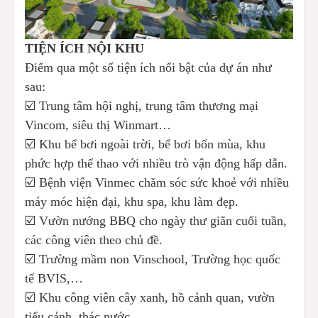
TIỆN ÍCH NỘI KHU
Điểm qua một số tiện ích nổi bật của dự án như
sau:
☑️ Trung tâm hội nghị, trung tâm thương mại
Vincom, siêu thị Winmart…
☑️ Khu bể bơi ngoài trời, bể bơi bốn mùa, khu
phức hợp thể thao với nhiều trò vận động hấp dẫn.
☑️ Bệnh viện Vinmec chăm sóc sức khoẻ với nhiều
máy móc hiện đại, khu spa, khu làm đẹp.
☑️ Vườn nướng BBQ cho ngày thư giãn cuối tuần,
các công viên theo chủ đề.
☑️ Trường mầm non Vinschool, Trường học quốc
tế BVIS,…
☑️ Khu công viên cây xanh, hồ cảnh quan, vườn
tiểu cảnh, thác nước…