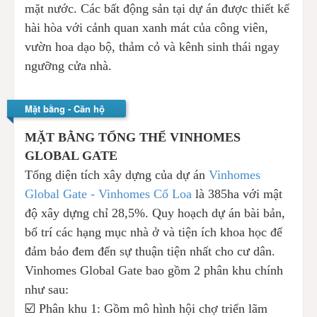
mặt nước. Các bất động sản tại dự án được thiết kế
hài hòa với cảnh quan xanh mát của công viên,
vườn hoa dạo bộ, thảm cỏ và kênh sinh thái ngay
ngưỡng cửa nhà.
Mặt bằng - Căn hộ
MẶT BẰNG TỔNG THỂ VINHOMES
GLOBAL GATE
Tổng diện tích xây dựng của dự án
Vinhomes
Global Gate - Vinhomes Cổ Loa
là 385ha với mật
độ xây dựng chỉ 28,5%. Quy hoạch dự án bài bản,
bố trí các hạng mục nhà ở và tiện ích khoa học để
đảm bảo đem đến sự thuận tiện nhất cho cư dân.
Vinhomes Global Gate bao gồm 2 phân khu chính
như sau:
☑️ Phân khu 1: Gồm mô hình hội chợ triển lãm