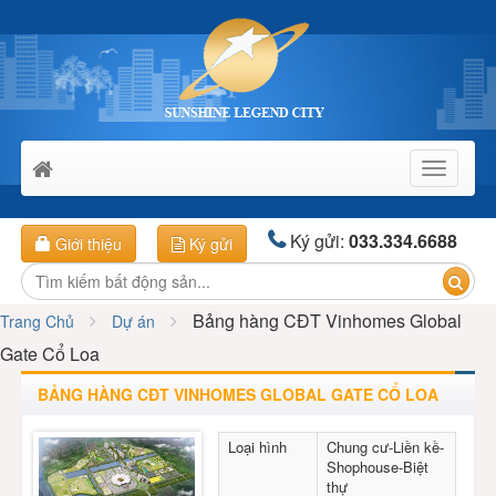
Toggle
navigati
Ký gửi:
033.334.6688
Giới thiệu
Ký gửi
Bảng hàng CĐT Vinhomes Global
Trang Chủ
Dự án
Gate Cổ Loa
BẢNG HÀNG CĐT VINHOMES GLOBAL GATE CỔ LOA
Loại hình
Chung cư-Liền kề-
Shophouse-Biệt
thự