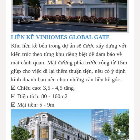
LIỀN KỀ VINHOMES GLOBAL GATE
Khu liền kề bên trong dự án sẽ được xây dựng với
kiến trúc theo từng khu riêng biệt để đảm bảo về
mặt cảnh quan. Mặt đường phía trước rộng từ 15m
giúp cho việc đi lại thêm thuận tiện, nếu có ý định
kinh doanh bạn nên chọn những căn liền kề góc.
☑️ Chiều cao: 3,5 - 4,5 tầng
☑️ Diện tích: 80 - 160m2
☑️ Mặt tiền: 5 - 9m