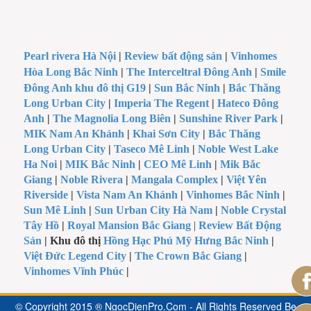
Pearl rivera Hà Nội
|
Review bất động sản
|
Vinhomes
Hòa Long Bắc Ninh
|
The Interceltral Đông Anh
|
Smile
Đông Anh khu đô thị G19
|
Sun Bắc Ninh
|
Bắc Thăng
Long Urban City
|
Imperia The Regent
|
Hateco Đông
Anh
|
The Magnolia Long Biên
|
Sunshine River Park
|
MIK Nam An Khánh
|
Khai Sơn City
|
Bắc Thăng
Long Urban City
|
Taseco Mê Linh
|
Noble West Lake
Ha Noi
|
MIK Bắc Ninh
|
CEO Mê Linh
|
Mik Bắc
Giang
|
Noble Rivera
|
Mangala Complex
|
Việt Yên
Riverside
|
Vista Nam An Khánh
|
Vinhomes Bắc Ninh
|
Sun Mê Linh
|
Sun Urban City Hà Nam
|
Noble Crystal
Tây Hồ
|
Royal Mansion Bắc Giang
|
Review Bất Động
Sản
| Khu đô thị
Hồng Hạc Phú Mỹ Hưng Bắc Ninh
|
Việt Đức Legend City
|
The Crown Bắc Giang
|
Vinhomes Vĩnh Phúc
|
© Copyright 2015 ® NgocDienPro.Com - All Rights Reserved Be