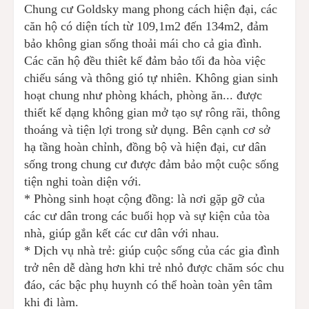
Chung cư Goldsky mang phong cách hiện đại, các
căn hộ có diện tích từ 109,1m2 đến 134m2, đảm
bảo không gian sống thoải mái cho cả gia đình.
Các căn hộ đều thiêt kế đảm bảo tối đa hòa việc
chiếu sáng và thông gió tự nhiên. Không gian sinh
hoạt chung như phòng khách, phòng ăn... được
thiết kế dạng không gian mở tạo sự rông rãi, thông
thoáng và tiện lợi trong sử dụng. Bên cạnh cơ sở
hạ tầng hoàn chỉnh, đồng bộ và hiện đại, cư dân
sống trong chung cư được đảm bảo một cuộc sống
tiện nghi toàn diện với.
* Phòng sinh hoạt cộng đồng: là nơi gặp gỡ của
các cư dân trong các buổi họp và sự kiện của tòa
nhà, giúp gắn kết các cư dân với nhau.
* Dịch vụ nhà trẻ: giúp cuộc sống của các gia đình
trở nên dễ dàng hơn khi trẻ nhỏ được chăm sóc chu
đáo, các bậc phụ huynh có thể hoàn toàn yên tâm
khi đi làm.