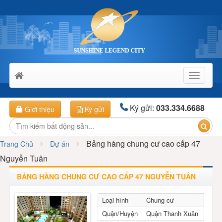
Toggle
navigati
Ký gửi:
033.334.6688
Giới thiệu
Ký gửi
Bảng hàng chung cư cao cấp 47
Trang Chủ
Dự án
Nguyễn Tuân
BẢNG HÀNG CHUNG CƯ CAO CẤP 47 NGUYỄN TUÂN
Loại hình
Chung cư
Quận/Huyện
Quận Thanh Xuân