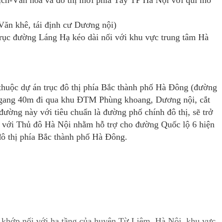
Văn khê, tái định cư Dương nội)
rục đường Láng Hạ kéo dài nối với khu vực trung tâm Hà
thuộc dự án trục đô thị phía Bắc thành phố Hà Đông (đường
 ngang 40m đi qua khu ĐTM Phùng khoang, Dương nội, cắt
ường này với tiêu chuẩn là đường phố chính đô thị, sẽ trở
i với Thủ đô Hà Nội nhằm hỗ trợ cho đường Quốc lộ 6 hiện
 đô thị phía Bắc thành phố Hà Đông.
 khớp nối với hạ tầng của huyện Từ Liêm, Hà Nội, khu vực