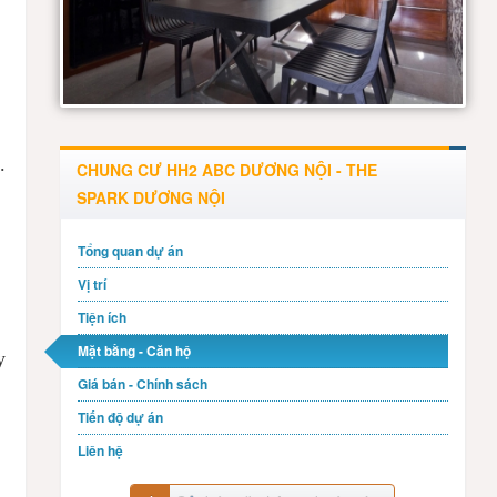
.
CHUNG CƯ HH2 ABC DƯƠNG NỘI - THE
:
SPARK DƯƠNG NỘI
Tổng quan dự án
Vị trí
Tiện ích
Mặt bằng - Căn hộ
y
Giá bán - Chính sách
Tiến độ dự án
Liên hệ