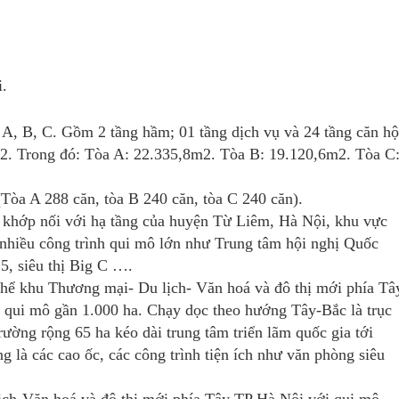
i.
 A, B, C. Gồm 2 tầng hầm; 01 tầng dịch vụ và 24 tầng căn hộ
4m2. Trong đó: Tòa A: 22.335,8m2. Tòa B: 19.120,6m2. Tòa C
(Tòa A 288 căn, tòa B 240 căn, tòa C 240 căn).
 khớp nối với hạ tầng của huyện Từ Liêm, Hà Nội, khu vực
 nhiều công trình qui mô lớn như Trung tâm hội nghị Quốc
 5, siêu thị Big C ….
hể khu Thương mại- Du lịch- Văn hoá và đô thị mới phía Tâ
ui mô gần 1.000 ha. Chạy dọc theo hướng Tây-Bắc là trục
ường rộng 65 ha kéo dài trung tâm triển lãm quốc gia tới
 là các cao ốc, các công trình tiện ích như văn phòng siêu
ịch-Văn hoá và đô thị mới phía Tây TP Hà Nội với qui mô