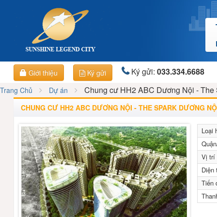
Ký gửi:
033.334.6688
Giới thiệu
Ký gửi
Chung cư HH2 ABC Dương Nội - The 
Trang Chủ
Dự án
CHUNG CƯ HH2 ABC DƯƠNG NỘI - THE SPARK DƯƠNG NỘ
Loại 
Quận
Vị trí
Diện 
Tiến 
Than