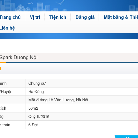
Trang chủ
Vị trí
Tiện ích
Bảng giá
Mặt bằng & Thiế
Liên hệ
Spark Dương Nội
I
hình
Chung cư
/Huyện
Hà Đông
Mặt đường Lê Văn Lương, Hà Nội
tích
56m2
độ
Quý II/2016
h toán
6 Đợt