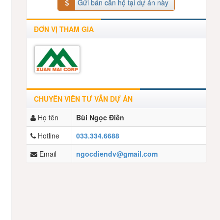
Gửi bán căn hộ tại dự án này
ĐƠN VỊ THAM GIA
CHUYÊN VIÊN TƯ VẤN DỰ ÁN
Họ tên
Bùi Ngọc Điền
Hotline
033.334.6688
Email
ngocdiendv@gmail.com