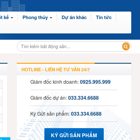
t kế
Phong thủy
Dự án khác
Tin tức
HOTLINE - LIÊN HỆ TƯ VẤN 24/7
Giám đốc kinh doanh:
0925.995.999
Giám đốc dự án:
033.334.6688
Ký Gửi sản phẩm:
033.334.6688
KÝ GỬI SẢN PHẨM