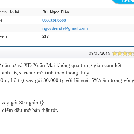
13tr/
 tin liên hệ
Bùi Ngọc Điền
ne
033.334.6688
l
ngocdiendv@gmail.com
 xem
217
09/05/2015
CP đầu tư và XD Xuân Mai không qua trung gian cam kết
ình 16,5 triệu / m2 tính theo thông thủy.
 , hỗ trợ vay gói 30.000 tỷ với lãi suất 5%/năm trong vòn
c vay gói 30 nghìn tỷ.
i điểm đầu mở bán thật tốt.