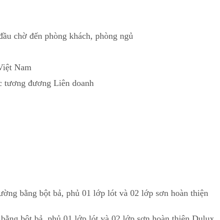
có đầu chờ đến phòng khách, phòng ngủ
 Việt Nam
c tương đương Liên doanh
ờng bằng bột bả, phủ 01 lớp lót và 02 lớp sơn hoàn thiện
bằng bột bả, phủ 01 lớp lót và 02 lớp sơn hoàn thiện Dulux