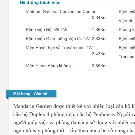
Hệ thống bệnh viên
Vietnam National Convention Center :
Bệnh việ
0.84Km
Viện Sốt 
Bệnh viện Nội tiết TW :
1.85Km
Phòng k
Bệnh viện Giao thông Vận tải TW :
2.33Km
Bệnh vi
Viện Huyết học và Truyền máu TW :
Bệnh việ
2.42Km
Transpor
Viện Y học Hàng không :
2.86Km
Mặt bằng - Căn hộ
Mandarin Garden được thiết kế với nhiều loại căn hộ 
căn hộ Duplex 4 phòng ngủ, căn hộ Penhouse. Ngoài c
người giúp việc và phòng đa năng sử dụng với nhiều 
ngủ nhỏ hay phòng thờ... tùy theo nhu cầu sử dụng của