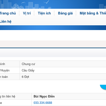
Trang chủ
Vị trí
Tiện ích
Bảng giá
Mặt bằng & Thiế
Liên hệ
hình
Chung cư
/Huyện
Cầu Giấy
h toán
6 Đợt
 tin liên hệ
Bùi Ngọc Điền
ne
033.334.6688