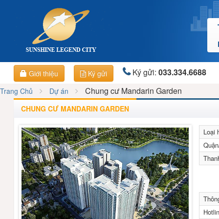
Ký gửi:
033.334.6688
Giới thiệu
Ký gửi
Chung cư Mandarin Garden
Trang Chủ
Dự án
CHUNG CƯ MANDARIN GARDEN
Loại 
Quận
Than
Thông
Hotli