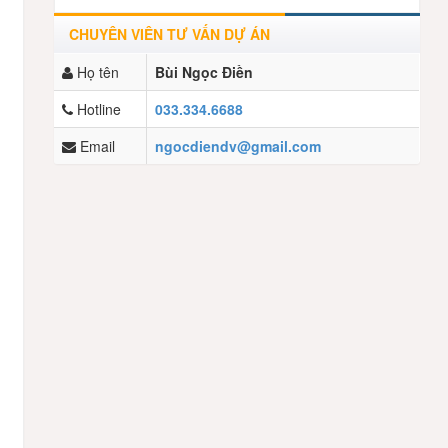
CHUYÊN VIÊN TƯ VẤN DỰ ÁN
Họ tên
Bùi Ngọc Điền
Hotline
033.334.6688
Email
ngocdiendv@gmail.com