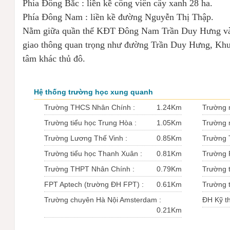
Phía Đông Bắc : liền kề công viên cây xanh 28 ha.
Phía Đông Nam : liền kề đường Nguyễn Thị Thập.
Nằm giữa quần thể KĐT Đông Nam Trần Duy Hưng và T
giao thông quan trọng như đường Trần Duy Hưng, Khuấ
tâm khác thủ đô.
Hệ thống trường học xung quanh
Trường THCS Nhân Chính :
1.24Km
Trường 
Trường tiểu học Trung Hòa :
1.05Km
Trường 
Trường Lương Thế Vinh :
0.85Km
Trường T
Trường tiểu học Thanh Xuân :
0.81Km
Trường 
Trường THPT Nhân Chính :
0.79Km
Trường t
FPT Aptech (trường ĐH FPT) :
0.61Km
Trường t
Trường chuyên Hà Nội Amsterdam :
ĐH Kỹ t
0.21Km