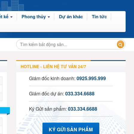
t kế
Phong thủy
Dự án khác
Tin tức
HOTLINE - LIÊN HỆ TƯ VẤN 24/7
Giám đốc kinh doanh:
0925.995.999
Giám đốc dự án:
033.334.6688
Ký Gửi sản phẩm:
033.334.6688
KÝ GỬI SẢN PHẨM