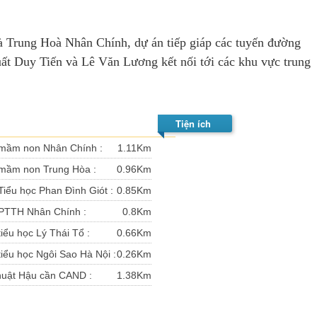
rung Hoà Nhân Chính, dự án tiếp giáp các tuyến đường
t Duy Tiến và Lê Văn Lương kết nối tới các khu vực trung
Tiện ích
mầm non Nhân Chính :
1.11Km
mầm non Trung Hòa :
0.96Km
iểu học Phan Đình Giót :
0.85Km
PTTH Nhân Chính :
0.8Km
iểu học Lý Thái Tổ :
0.66Km
iểu học Ngôi Sao Hà Nội :
0.26Km
huật Hậu cần CAND :
1.38Km