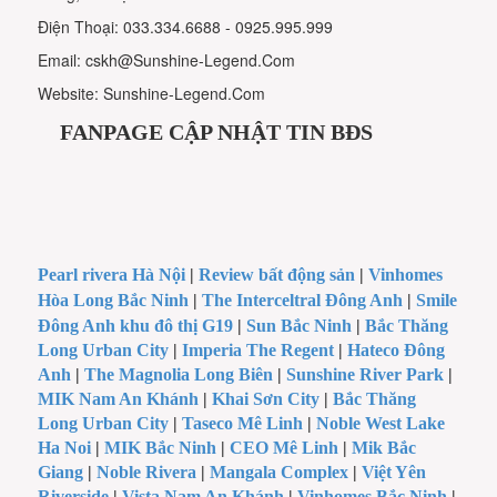
Điện Thoại: 033.334.6688 - 0925.995.999
Email: cskh@Sunshine-Legend.Com
Website: Sunshine-Legend.Com
FANPAGE CẬP NHẬT TIN BĐS
Pearl rivera Hà Nội
|
Review bất động sản
|
Vinhomes
Hòa Long Bắc Ninh
|
The Interceltral Đông Anh
|
Smile
Đông Anh khu đô thị G19
|
Sun Bắc Ninh
|
Bắc Thăng
Long Urban City
|
Imperia The Regent
|
Hateco Đông
Anh
|
The Magnolia Long Biên
|
Sunshine River Park
|
MIK Nam An Khánh
|
Khai Sơn City
|
Bắc Thăng
Long Urban City
|
Taseco Mê Linh
|
Noble West Lake
Ha Noi
|
MIK Bắc Ninh
|
CEO Mê Linh
|
Mik Bắc
Giang
|
Noble Rivera
|
Mangala Complex
|
Việt Yên
Riverside
|
Vista Nam An Khánh
|
Vinhomes Bắc Ninh
|