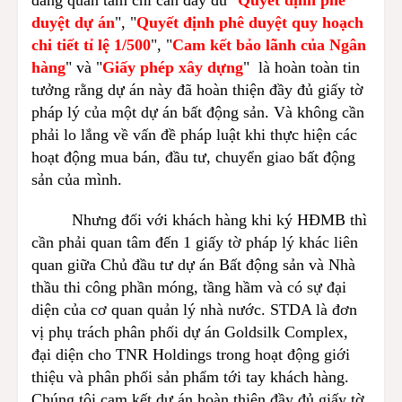
duyệt dự án
", "
Quyết định phê duyệt quy hoạch
chi tiết tỉ lệ 1/500
", "
Cam kết bảo lãnh của Ngân
hàng
" và "
Giấy phép xây dựng
" là hoàn toàn tin
tưởng rằng dự án này đã hoàn thiện đầy đủ giấy tờ
pháp lý của một dự án bất động sản. Và không cần
phải lo lắng về vấn đề pháp luật khi thực hiện các
hoạt động mua bán, đầu tư, chuyển giao bất động
sản của mình.
Nhưng đối với khách hàng khi ký HĐMB thì
cần phải quan tâm đến 1 giấy tờ pháp lý khác liên
quan giữa Chủ đầu tư dự án Bất động sản và Nhà
thầu thi công phần móng, tầng hầm và có sự đại
diện của cơ quan quản lý nhà nước. STDA là đơn
vị phụ trách phân phối dự án Goldsilk Complex,
đại diện cho TNR Holdings trong hoạt động giới
thiệu và phân phối sản phẩm tới tay khách hàng.
Chúng tôi cam kết dự án hoàn thiện đầy đủ giấy tờ,