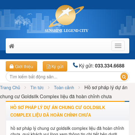
Toggle
navigati
Ký gửi:
033.334.6688
Giới thiệu
Ký gửi
Hồ sơ pháp lý dự án
Trang Chủ
Tin tức
Toàn cảnh
chung cư Goldsilk Complex liệu đã hoàn chỉnh chưa
HỒ SƠ PHÁP LÝ DỰ ÁN CHUNG CƯ GOLDSILK
COMPLEX LIỆU ĐÃ HOÀN CHỈNH CHƯA
hồ sơ pháp lý chung cư goldsilk complex liệu đã hoàn chỉnh
chưa, quý khách vui lòng xem thông tin chi tiết bên dưới