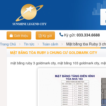
Ký gửi:
033.334.6688
Giới thiệu
Ký gửi
Mặt bằng tòa Ruby 3 c
Trang Chủ
Tin tức
Toàn cảnh
MẶT BẰNG TÒA RUBY 3 CHUNG CƯ GOLDMARK CITY
mặt bằng ruby 3 goldmark city, mặt bằng 103 goldmark city, mặt