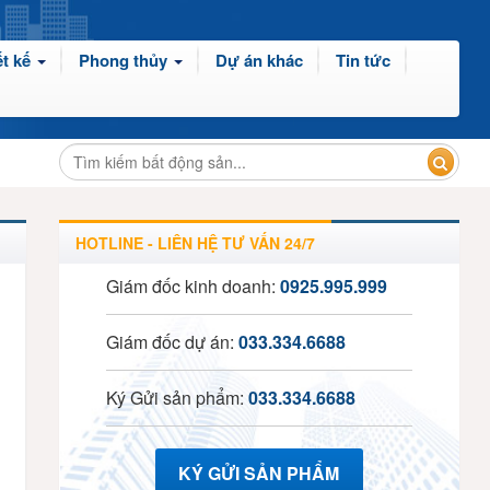
t kế
Phong thủy
Dự án khác
Tin tức
HOTLINE - LIÊN HỆ TƯ VẤN 24/7
Giám đốc kinh doanh:
0925.995.999
Giám đốc dự án:
033.334.6688
Ký Gửi sản phẩm:
033.334.6688
KÝ GỬI SẢN PHẨM