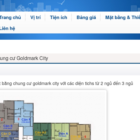
Trang chủ
Vị trí
Tiện ích
Bảng giá
Mặt bằng & Thiế
Liên hệ
hung cư Goldmark City
 bằng chung cư goldmark city với các diện tichs từ 2 ngủ đến 3 ngủ