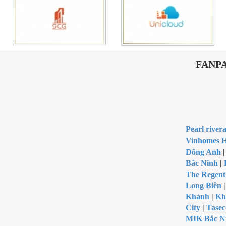
FANPAG
Pearl river
Vinhomes H
Đông Anh
Bắc Ninh
|
The Regent
Long Biên
Khánh
|
Kh
City
|
Tasec
MIK Bắc N