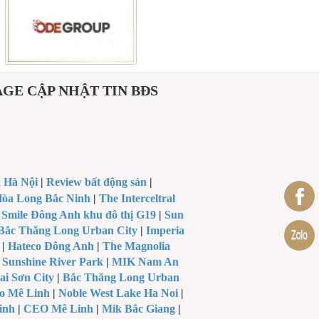
E CẬP NHẬT TIN BĐS
a Hà Nội
|
Review bất động sản
|
òa Long Bắc Ninh
|
The Interceltral
|
Smile Đông Anh khu đô thị G19
|
Sun
Bắc Thăng Long Urban City
|
Imperia
|
Hateco Đông Anh
|
The Magnolia
|
Sunshine River Park
|
MIK Nam An
ai Sơn City
|
Bắc Thăng Long Urban
o Mê Linh
|
Noble West Lake Ha Noi
|
inh
|
CEO Mê Linh
|
Mik Bắc Giang
|