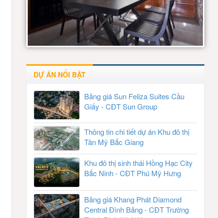
DỰ ÁN NỔI BẬT
Bảng giá Sun Feliza Suites Cầu
Giấy - CĐT Sun Group
Thông tin chi tiết dự án Khu đô thị
Tân Mỹ Bắc Giang
Khu đô thị sinh thái Hồng Hạc City
Bắc Ninh - CĐT Phú Mỹ Hưng
Bảng giá Khang Phát Diamond
Central Đình Bảng - CĐT Trường