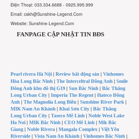
Điện Thoại: 033.334.6688 - 0925.995.999
Email: cskh@Sunshine-Legend.Com
Website: Sunshine-Legend.Com
FANPAGE CẬP NHẬT TIN BĐS
Pearl rivera Hà Nội
|
Review bất động sản
|
Vinhomes
Hòa Long Bắc Ninh
|
The Interceltral Đông Anh
|
Smile
Đông Anh khu đô thị G19
|
Sun Bắc Ninh
|
Bắc Thăng
Long Urban City
|
Imperia The Regent
|
Hateco Đông
Anh
|
The Magnolia Long Biên
|
Sunshine River Park
|
MIK Nam An Khánh
|
Khai Sơn City
|
Bắc Thăng
Long Urban City
|
Taseco Mê Linh
|
Noble West Lake
Ha Noi
|
MIK Bắc Ninh
|
CEO Mê Linh
|
Mik Bắc
Giang
|
Noble Rivera
|
Mangala Complex
|
Việt Yên
Riverside
|
Vista Nam An Khánh
|
Vinhomes Bắc Ninh
|