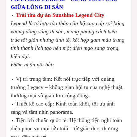
GIỮA LÒNG DI SẢN
Trái tim dự án Sunshine Legend City
▪️
Legend là tổ hợp tòa tháp căn hộ cao cấp soi bóng
xuống dòng sông di sản, mang phong cách kiến
trúc tối giản nhưng tinh tế, kết hợp gam màu trung
tính thanh lịch tạo nên một diện mạo sang trọng,
hiện đại.
Điểm nhấn nổi bật:
Vị trí trung tâm: Kết nối trực tiếp với quảng
▪️
trường Legacy – không gian hội tụ của nghệ thuật,
thương mại và giao lưu cộng đồng.
Thiết kế cao cấp: Kính toàn khối, tối ưu ánh
▪️
sáng và tầm nhìn panorama.
Tiện ích chuẩn quốc tế: Hệ thống tiện nghi toàn
▪️
diện phục vụ mọi lứa tuổi – từ giáo dục, thương
mại, đến giải trí.