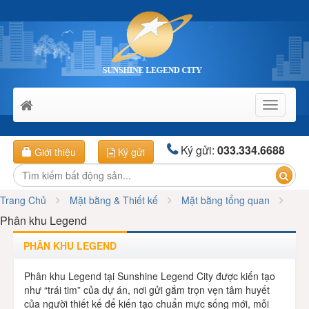
Toggle
navigati
Ký gửi:
033.334.6688
Giới thiệu
Ký gửi
Trang Chủ
Mặt bằng & Thiết kế
Mặt bằng tổng quan
Phân khu Legend
PHÂN KHU LEGEND
Phân khu Legend tại Sunshine Legend City được kiến tạo
như “trái tim” của dự án, nơi gửi gắm trọn vẹn tâm huyết
của người thiết kế để kiến tạo chuẩn mực sống mới, mỗi