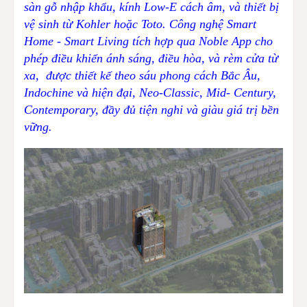
sàn gỗ nhập khẩu, kính Low-E cách âm, và thiết bị
vệ sinh từ Kohler hoặc Toto. Công nghệ Smart
Home - Smart Living tích hợp qua Noble App cho
phép điều khiển ánh sáng, điều hòa, và rèm cửa từ
xa, được thiết kế theo sáu phong cách Bắc Âu,
Indochine và hiện đại, Neo-Classic, Mid- Century,
Contemporary, đầy đủ tiện nghi và giàu giá trị bền
vững.