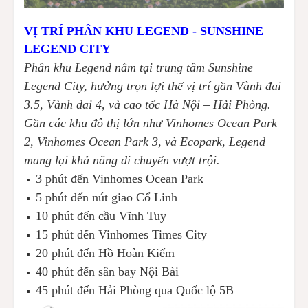
VỊ TRÍ PHÂN KHU LEGEND - SUNSHINE
LEGEND CITY
Phân khu Legend nằm tại trung tâm Sunshine
Legend City, hưởng trọn lợi thế vị trí gần Vành đai
3.5, Vành đai 4, và cao tốc Hà Nội – Hải Phòng.
Gần các khu đô thị lớn như Vinhomes Ocean Park
2, Vinhomes Ocean Park 3, và Ecopark, Legend
mang lại khả năng di chuyển vượt trội.
3 phút đến Vinhomes Ocean Park
▪️
5 phút đến nút giao Cổ Linh
▪️
10 phút đến cầu Vĩnh Tuy
▪️
15 phút đến Vinhomes Times City
▪️
20 phút đến Hồ Hoàn Kiếm
▪️
40 phút đến sân bay Nội Bài
▪️
45 phút đến Hải Phòng qua Quốc lộ 5B
▪️