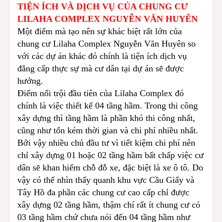
TIỆN ÍCH VÀ DỊCH VỤ CỦA CHUNG CƯ
LILAHA COMPLEX NGUYỄN VĂN HUYÊN
Một điểm mà tạo nên sự khác biệt rất lớn của
chung cư
Lilaha Complex Nguyễn Văn Huyên
so
với các dự án khác đó chính là tiện ích dịch vụ
đẳng cấp thực sự mà cư dân tại dự án sẽ được
hưởng.
Điểm nổi trội đầu tiên của Lilaha Complex đó
chính là việc thiết kế 04 tầng hầm. Trong thi công
xây dựng thì tầng hầm là phần khó thi công nhất,
cũng như tốn kém thời gian và chi phí nhiều nhất.
Bởi vậy nhiều chủ đầu tư vì tiết kiệm chi phí nên
chỉ xây dựng 01 hoặc 02 tầng hầm bất chấp việc cư
dân sẽ khan hiếm chỗ đỗ xe, đặc biệt là xe ô tô. Do
vậy có thể nhìn thấy quanh khu vực Cầu Giấy và
Tây Hồ đa phần các chung cư cao cấp chỉ được
xây dựng 02 tầng hầm, thậm chí rất ít chung cư có
03 tầng hầm chứ chưa nói đến 04 tầng hầm như