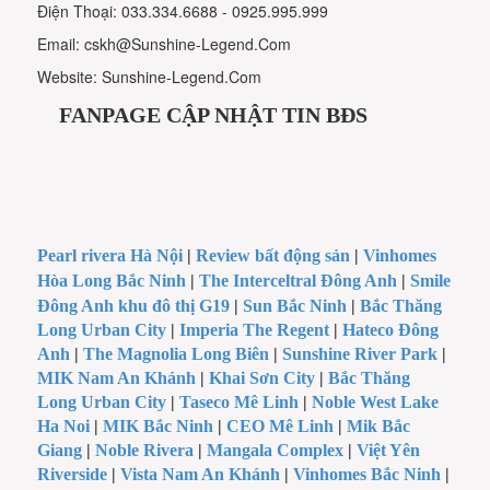
Điện Thoại: 033.334.6688 - 0925.995.999
Email: cskh@Sunshine-Legend.Com
Website: Sunshine-Legend.Com
FANPAGE CẬP NHẬT TIN BĐS
Pearl rivera Hà Nội
|
Review bất động sản
|
Vinhomes
Hòa Long Bắc Ninh
|
The Interceltral Đông Anh
|
Smile
Đông Anh khu đô thị G19
|
Sun Bắc Ninh
|
Bắc Thăng
Long Urban City
|
Imperia The Regent
|
Hateco Đông
Anh
|
The Magnolia Long Biên
|
Sunshine River Park
|
MIK Nam An Khánh
|
Khai Sơn City
|
Bắc Thăng
Long Urban City
|
Taseco Mê Linh
|
Noble West Lake
Ha Noi
|
MIK Bắc Ninh
|
CEO Mê Linh
|
Mik Bắc
Giang
|
Noble Rivera
|
Mangala Complex
|
Việt Yên
Riverside
|
Vista Nam An Khánh
|
Vinhomes Bắc Ninh
|