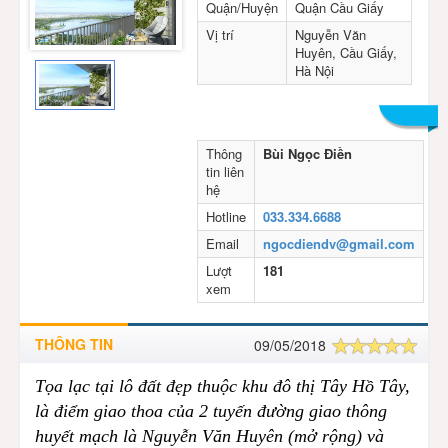
Quận/Huyện
Quận Cầu Giấy
Vị trí
Nguyễn Văn
Huyên, Cầu Giấy,
Hà Nội
Thông
Bùi Ngọc Điền
tin liên
hệ
Hotline
033.334.6688
Email
ngocdiendv@gmail.com
Lượt
181
xem
THÔNG TIN
09/05/2018
Tọa lạc tại lô đất đẹp thuộc khu đô thị Tây Hồ Tây,
là điểm giao thoa của 2 tuyến đường giao thông
huyết mạch là Nguyễn Văn Huyên (mở rộng) và