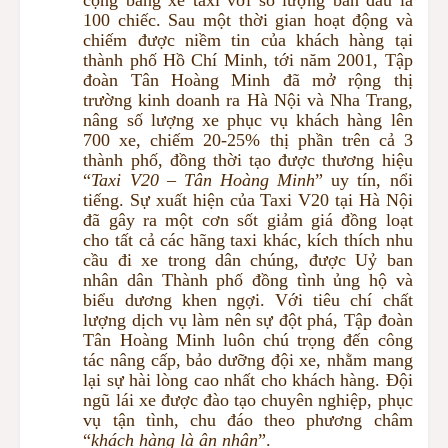
100 chiếc. Sau một thời gian hoạt động và
chiếm được niềm tin của khách hàng tại
thành phố Hồ Chí Minh, tới năm 2001, Tập
đoàn Tân Hoàng Minh đã mở rộng thị
trường kinh doanh ra Hà Nội và Nha Trang,
nâng số lượng xe phục vụ khách hàng lên
700 xe, chiếm 20-25% thị phần trên cả 3
thành phố, đồng thời tạo được thương hiệu
“
Taxi V20 – Tân Hoàng Minh
” uy tín, nổi
tiếng. Sự xuất hiện của Taxi V20 tại Hà Nội
đã gây ra một cơn sốt giảm giá đồng loạt
cho tất cả các hãng taxi khác, kích thích nhu
cầu đi xe trong dân chúng, được Uỷ ban
nhân dân Thành phố đồng tình ủng hộ và
biểu dương khen ngợi. Với tiêu chí chất
lượng dịch vụ làm nên sự đột phá, Tập đoàn
Tân Hoàng Minh luôn chú trọng đến công
tác nâng cấp, bảo dưỡng đội xe, nhằm mang
lại sự hài lòng cao nhất cho khách hàng. Đội
ngũ lái xe được đào tạo chuyên nghiệp, phục
vụ tận tình, chu đáo theo phương châm
“
khách hàng là ân nhân
”.