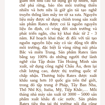
giảm bớt nhu cầu sử dụng gỗ tự nhiên, hạn
chế phá rừng, bảo tồn môi trường thiên
nhiên và hơn nữa là giữ gìn tái tạo nghề
truyền thống làm mây tre từ xa xưa. Nguyên
liệu mây được sử dụng chính trong sản xuất
sản phẩm Ratex được coi là nguồn nguyên
liệu ổn định, có vòng đời sinh trưởng và
phát triển ngắn, chu kỳ khai thác từ 2 - 3
năm. Kế hoạch khai thác đi đôi với tái tạo
nguồn nguyên liệu này có tác động tốt đến
môi trường, đặc biệt là vùng rừng núi phía
Bắc và miền Trung. Sản phẩm Ratex làm
bằng tay 100% do những người thợ lành
nghề của Tập đoàn Tân Hoàng Minh sản
xuất, sử dụng công nghệ Châu Âu, đem lại
chất lượng cao, được thị trường quốc tế
chấp nhận. Thương hiệu Ratex được xuất
khẩu sang hơn 10 quốc gia trên thế giới,
trong đó tập trung ở Pháp, Tây Ban Nha,
Thổ Nhĩ Kỳ, Italia, Mỹ, Tiệp Khắc,… Mỗi
tháng nhà máy sản xuất từ 3000 – 5000 sản
phẩm xuất khẩu đi các nước. Sản phẩm
Ratex tiêu thụ tại thị trường nội địa cũng