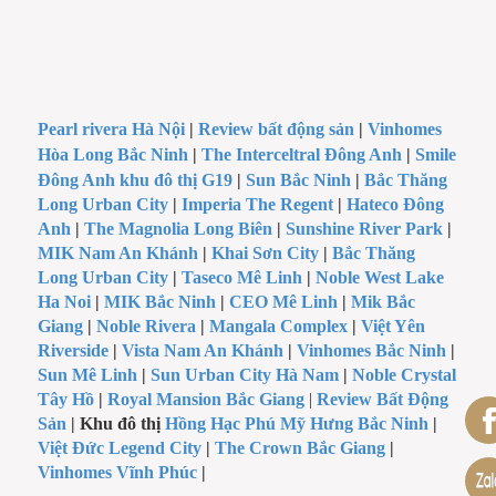
Pearl rivera Hà Nội
|
Review bất động sản
|
Vinhomes
Hòa Long Bắc Ninh
|
The Interceltral Đông Anh
|
Smile
Đông Anh khu đô thị G19
|
Sun Bắc Ninh
|
Bắc Thăng
Long Urban City
|
Imperia The Regent
|
Hateco Đông
Anh
|
The Magnolia Long Biên
|
Sunshine River Park
|
MIK Nam An Khánh
|
Khai Sơn City
|
Bắc Thăng
Long Urban City
|
Taseco Mê Linh
|
Noble West Lake
Ha Noi
|
MIK Bắc Ninh
|
CEO Mê Linh
|
Mik Bắc
Giang
|
Noble Rivera
|
Mangala Complex
|
Việt Yên
Riverside
|
Vista Nam An Khánh
|
Vinhomes Bắc Ninh
|
Sun Mê Linh
|
Sun Urban City Hà Nam
|
Noble Crystal
Tây Hồ
|
Royal Mansion Bắc Giang
|
Review Bất Động
Sản
| Khu đô thị
Hồng Hạc Phú Mỹ Hưng Bắc Ninh
|
Việt Đức Legend City
|
The Crown Bắc Giang
|
Vinhomes Vĩnh Phúc
|