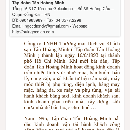
Tập đoàn Tân Hoàng Minh
Tầng 16 &17 Tòa nhà Geleximco – Số 36 Hoàng Cầu –
Quận Đống Đa – HN
ĐT: 0904983989 - Fax: 04.3577.2298
Email: ngocdiendv@gmail.com - Website:
http://buingocdien.com
Công ty TNHH Thương mại Dịch vụ Khách
sạn Tân Hoàng Minh ( Tập đoàn Tân Hoàng
Minh ) thành lập ngày 16/6/1993 tại thành
phố Hồ Chí Minh. Khi mới bắt đầu, Tập
đoàn Tân Hoàng Minh hoạt động kinh doanh
trên nhiều lĩnh vực như: mua, bán buôn, bán
lẻ, cung cấp, xuất khẩu tư liệu sản xuất, máy
móc thiết bị phụ tùng, điện lạnh, hàng may
mặc, hàng da, xe máy và phụ tùng, vận tải
hành khách bằng taxi, kinh doanh khách sạn,
kinh doanh phát triển nhà, xây dựng, sửa
chữa nhà để bán hoặc cho thuê,…
Năm 1995, Tập đoàn Tân Hoàng Minh bắt
đầu kinh doanh vận tải hành khách công
cộng bằng xe taxi với số lượng ban đầu là