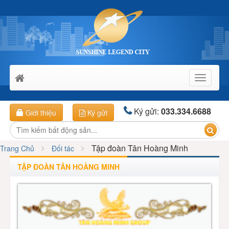
Toggle
navigati
Ký gửi:
033.334.6688
Giới thiệu
Ký gửi
Tập đoàn Tân Hoàng Minh
Trang Chủ
Đối tác
TẬP ĐOÀN TÂN HOÀNG MINH