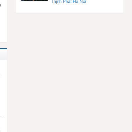
Thịnh Phát Hà Nội
n
g
n