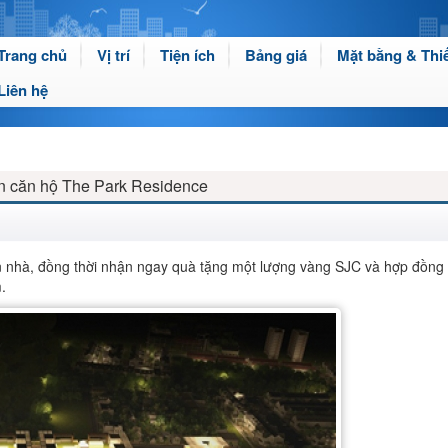
Trang chủ
Vị trí
Tiện ích
Bảng giá
Mặt bằng & Thiế
Liên hệ
n căn hộ The Park Residence
ận nhà, đồng thời nhận ngay quà tặng một lượng vàng SJC và hợp đồng
.