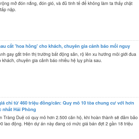
rộng mở đón nắng, đón gió, và đủ tinh tế để không làm ta thấy chật
tấp nập.
au cắt 'hoa hồng' cho khách, chuyên gia cảnh báo mối nguy
nh gay gắt trên thị trường bất động sản, rộ lên xu hướng môi giới đua
 khách, chuyên gia cảnh báo nhiều hệ lụy phía sau.
giá chỉ từ 460 triệu đồng/căn: Quy mô 10 tòa chung cư với hơn
ậc nhất Hải Phòng
en Tràng Duệ có quy mô hơn 2.500 căn hộ, khi hoàn thành sẽ đảm bảo
0 lao động. Hiện dự án này đang có mức giá bán đợt 2 gần 18 triệu