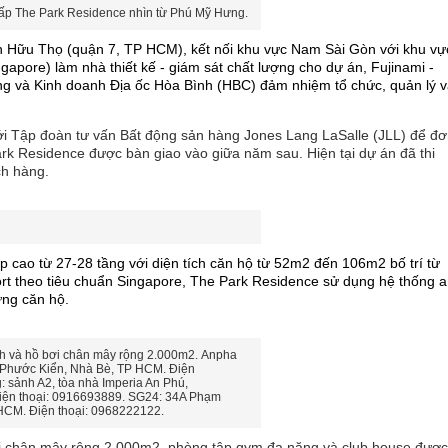
cấp The Park Residence nhìn từ Phú Mỹ Hưng.
n Hữu Thọ (quận 7, TP HCM), kết nối khu vực Nam Sài Gòn với khu vự
apore) làm nhà thiết kế - giám sát chất lượng cho dự án, Fujinami -
ựng và Kinh doanh Địa ốc Hòa Bình (HBC) đảm nhiệm tổ chức, quản lý 
với Tập đoàn tư vấn Bất động sản hàng Jones Lang LaSalle (JLL) để đ
ark Residence được bàn giao vào giữa năm sau. Hiện tại dự án đã thi
ch hàng.
p cao từ 27-28 tầng với diện tích căn hộ từ 52m2 đến 106m2 bố trí từ
rt theo tiêu chuẩn Singapore, The Park Residence sử dụng hệ thống 
từng căn hộ.
nh và hồ bơi chân mây rộng 2.000m2. Anpha
Phước Kiển, Nhà Bè, TP HCM. Điện
 sảnh A2, tòa nhà Imperia An Phú,
iện thoại: 0916693889. SG24: 34A Phạm
HCM. Điện thoại: 0968222122.
bơi chân mây rộng 2.000m2, phòng tập gym đa năng và club house đượ