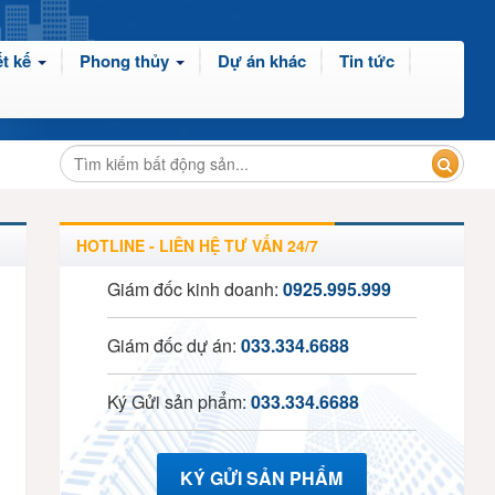
t kế
Phong thủy
Dự án khác
Tin tức
HOTLINE - LIÊN HỆ TƯ VẤN 24/7
Giám đốc kinh doanh:
0925.995.999
Giám đốc dự án:
033.334.6688
Ký Gửi sản phẩm:
033.334.6688
KÝ GỬI SẢN PHẨM