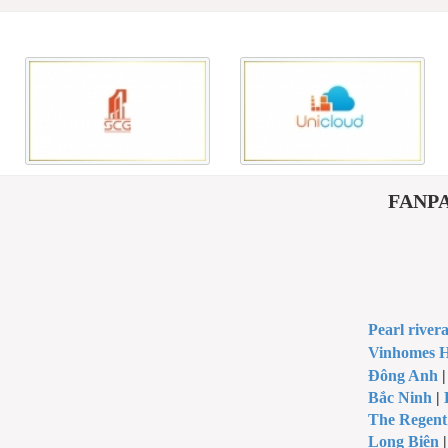
FANPAG
Pearl river
Vinhomes H
Đông Anh
Bắc Ninh
|
The Regent
Long Biên