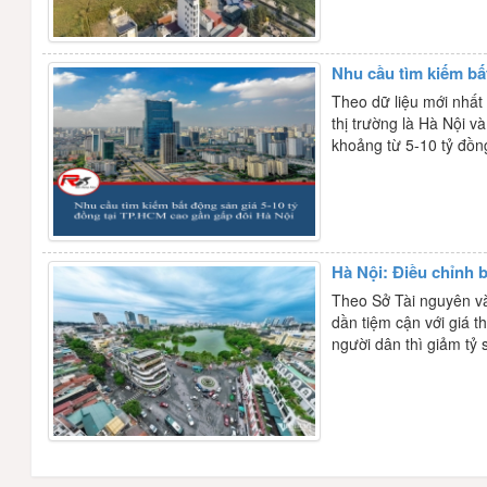
Nhu cầu tìm kiếm bấ
Theo dữ liệu mới nhất
thị trường là Hà Nội v
khoảng từ 5-10 tỷ đồn
Hà Nội: Điều chỉnh b
Theo Sở Tài nguyên và
dần tiệm cận với giá t
người dân thì giảm tỷ 