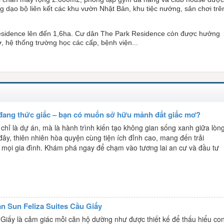
g dạo bộ liên kết các khu vườn Nhật Bản, khu tiệc nướng, sân chơi trê
esidence lên đến 1,6ha.
Cư dân The Park Residence còn được hưởng
ợ, hệ thống trường học các cấp, bệnh viện...
đang thức giấc – bạn có muốn sở hữu mảnh đất giấc mơ?
chỉ là dự án, mà là hành trình kiến tạo không gian sống xanh giữa lòn
đây, thiên nhiên hòa quyện cùng tiện ích đỉnh cao, mang đến trải
mọi gia đình. Khám phá ngay để chạm vào tương lai an cư và đầu tư
n Sun Feliza Suites Cầu Giấy
 Giấy là cảm giác mỗi căn hộ dường như được thiết kế để thấu hiểu co