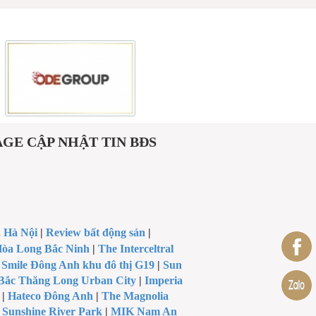
E CẬP NHẬT TIN BĐS
a Hà Nội
|
Review bất động sản
|
òa Long Bắc Ninh
|
The Interceltral
|
Smile Đông Anh khu đô thị G19
|
Sun
Bắc Thăng Long Urban City
|
Imperia
|
Hateco Đông Anh
|
The Magnolia
|
Sunshine River Park
|
MIK Nam An