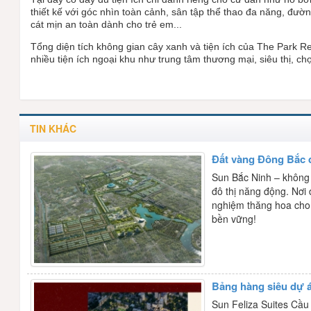
thiết kế với góc nhìn toàn cảnh
, sân tập thể thao đa năng, đườn
cát mịn an toàn dành cho trẻ em...
Tổng diện tích không gian cây xanh và tiện ích của The Park R
nhiều tiện ích ngoại khu như trung tâm thương mại, siêu thị, ch
TIN KHÁC
Đất vàng Đông Bắc 
Sun Bắc Ninh – không 
đô thị năng động. Nơi 
nghiệm thăng hoa cho 
bền vững!
Bảng hàng siêu dự á
Sun Feliza Suites Cầu