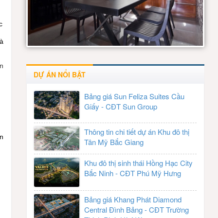
c
và
ơn
DỰ ÁN NỔI BẬT
Bảng giá Sun Feliza Suites Cầu
Giấy - CĐT Sun Group
Thông tin chi tiết dự án Khu đô thị
an
Tân Mỹ Bắc Giang
Khu đô thị sinh thái Hồng Hạc City
Bắc Ninh - CĐT Phú Mỹ Hưng
Bảng giá Khang Phát Diamond
Central Đình Bảng - CĐT Trường
c