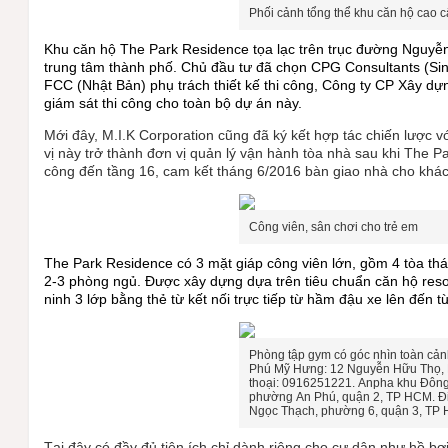
Phối cảnh tổng thể khu căn hộ cao 
Khu căn hộ The Park Residence tọa lạc trên trục đường Nguyễ
trung tâm thành phố. Chủ đầu tư đã chọn CPG Consultants (Sing
FCC (Nhật Bản) phụ trách thiết kế thi công, Công ty CP Xây d
giám sát thi công cho toàn bộ dự án này.
Mới đây, M.I.K Corporation cũng đã ký kết hợp tác chiến lược 
vị này trở thành đơn vị quản lý vận hành tòa nhà sau khi The P
công đến tầng 16, cam kết tháng 6/2016 bàn giao nhà cho khá
Công viên, sân chơi cho trẻ em
The Park Residence có 3 mặt giáp công viên lớn, gồm 4 tòa thá
2-3 phòng ngủ.
Được xây dựng dựa trên tiêu chuẩn căn hộ reso
ninh 3 lớp bằng thẻ từ kết nối trực tiếp từ hầm đậu xe lên đến 
Phòng tập gym có góc nhìn toàn cả
Phú Mỹ Hưng: 12 Nguyễn Hữu Thọ, 
thoại: 0916251221. Anpha khu Đông:
phường An Phú, quận 2, TP HCM. Đ
Ngọc Thạch, phường 6, quận 3, TP 
Tại đây có đầy đủ tiện ích chỉ dành riêng cho cư dân như hồ 