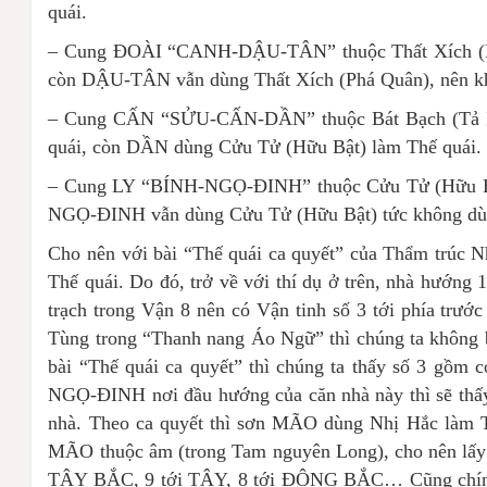
quái.
– Cung ĐOÀI “CANH-DẬU-TÂN” thuộc Thất Xích (Ph
còn DẬU-TÂN vẫn dùng Thất Xích (Phá Quân), nên k
– Cung CẤN “SỬU-CẤN-DẦN” thuộc Bát Bạch (Tả P
quái, còn DẦN dùng Cửu Tử (Hữu Bật) làm Thế quái.
– Cung LY “BÍNH-NGỌ-ĐINH” thuộc Cửu Tử (Hữu Bật
NGỌ-ĐINH vẫn dùng Cửu Tử (Hữu Bật) tức không dùn
Cho nên với bài “Thế quái ca quyết” của Thẩm trúc Nh
Thế quái. Do đó, trở về với thí dụ ở trên, nhà hướ
trạch trong Vận 8 nên có Vận tinh số 3 tới phía trư
Tùng trong “Thanh nang Áo Ngữ” thì chúng ta không b
bài “Thế quái ca quyết” thì chúng ta thấy số 3 gồ
NGỌ-ĐINH nơi đầu hướng của căn nhà này thì sẽ thấ
nhà. Theo ca quyết thì sơn MÃO dùng Nhị Hắc làm Th
MÃO thuộc âm (trong Tam nguyên Long), cho nên lấy số
TÂY BẮC, 9 tới TÂY, 8 tới ĐÔNG BẮC… Cũng chính v