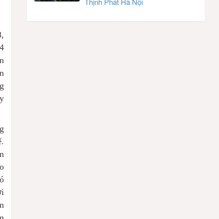
Thịnh Phát Hà Nội
8,
 4
ơn
ơn
ng
y
ng
ế.
ến
ho
có
ời
on
ìm