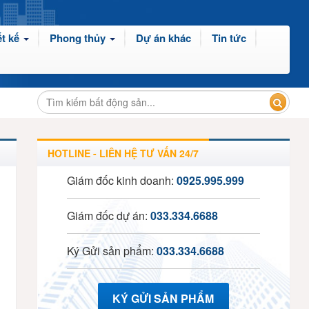
t kế
Phong thủy
Dự án khác
Tin tức
HOTLINE - LIÊN HỆ TƯ VẤN 24/7
Giám đốc kinh doanh:
0925.995.999
Giám đốc dự án:
033.334.6688
Ký Gửi sản phẩm:
033.334.6688
KÝ GỬI SẢN PHẨM