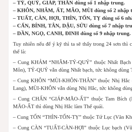
– TÝ, QUÝ, GIÁP, THÂN dùng số 1 nhập trung.
– KHÔN, NHÂM, ẤT, MÃO, MÙI dùng số 2 nhập 
– TUẤT, CÀN, HỢI, THÌN, TỐN, TỴ dùng số 6 nh
– CẤN, BÍNH, TÂN, DẬU, SỬU dùng số 7 nhập tr
– DẦN, NGỌ, CANH, ĐINH dùng số 9 nhập trung
Tuy nhiên nếu để ý kỹ thì ta sẽ thấy trong 24 sơn thì
thể là:
– Cung KHẢM “NHÂM-TÝ-QUÝ” thuộc Nhất Bạch (T
Môn), TÝ-QUÝ vẫn dùng Nhất bạch, tức không dùng T
– Cung KHÔN “MÙI-KHÔN-THÂN” thuộc Nhị Hắc (Cự
Lang), MÙI-KHÔN vẫn dùng Nhị Hắc, tức không dùng
– Cung CHẤN “GIÁP-MÃO-ẤT” thuộc Tam Bích (Lộ
MÃO-ẤT thì dùng Nhị Hắc làm Thế quái.
– Cung TỐN “THÌN-TỐN-TỴ” thuộc Tứ Lục (Văn Khúc)
– Cung CÀN “TUẤT-CÀN-HỢI” thuộc Lục bạch (Vũ K