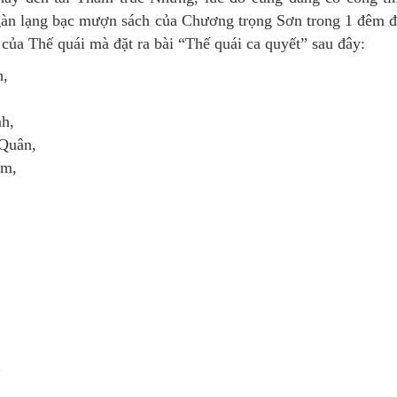
àn lạng bạc mượn sách của Chương trọng Sơn trong 1 đêm 
 của Thế quái mà đặt ra bài “Thế quái ca quyết” sau đây:
h,
h,
Quân,
âm,
”