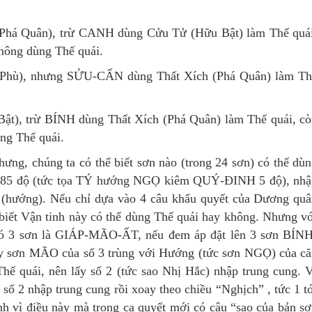
á Quân), trừ CANH dùng Cửu Tử (Hữu Bật) làm Thế quái
hông dùng Thế quái.
hù), nhưng SỬU-CẤN dùng Thất Xích (Phá Quân) làm Th
), trừ BÍNH dùng Thất Xích (Phá Quân) làm Thế quái, cò
g Thế quái.
ưng, chúng ta có thể biết sơn nào (trong 24 sơn) có thể dù
ng 185 độ (tức tọa TÝ hướng NGỌ kiêm QUÝ-ĐINH 5 độ), nh
ớc (hướng). Nếu chỉ dựa vào 4 câu khẩu quyết của Dương qu
iết Vận tinh này có thể dùng Thế quái hay không. Nhưng v
m có 3 sơn là GIÁP-MÃO-ẤT, nếu đem áp đặt lên 3 sơn BÍN
y sơn MÃO của số 3 trùng với Hướng (tức sơn NGỌ) của c
ế quái, nên lấy số 2 (tức sao Nhị Hắc) nhập trung cung. 
 2 nhập trung cung rồi xoay theo chiều “Nghịch” , tức 1 t
ì điều này mà trong ca quyết mới có câu “sao của bản s