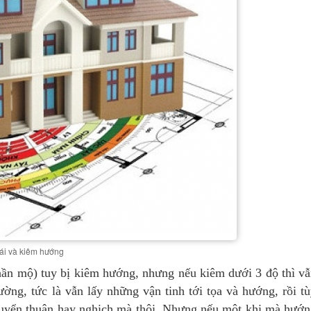
ái và kiêm hướng
ần mộ) tuy bị kiêm hướng, nhưng nếu kiêm dưới 3 độ thì v
ờng, tức là vẫn lấy những vận tinh tới tọa và hướng, rồi t
uyển thuận hay nghịch mà thôi. Nhưng nếu một khi mà hướ