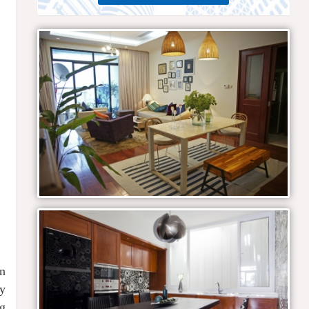
ẫn
ùy
ng