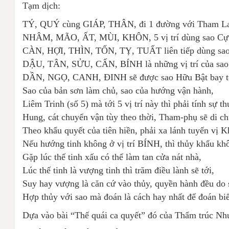
Tạm dịch:
TÝ, QUÝ cùng GIÁP, THÂN, đi 1 đường với Tham Lan
NHÂM, MÃO, ẤT, MÙI, KHÔN, 5 vị trí dùng sao Cự 
CÀN, HỢI, THÌN, TỐN, TỴ, TUẤT liên tiếp dùng sao
DẬU, TÂN, SỬU, CẤN, BÍNH là những vị trí của sao 
DẦN, NGỌ, CANH, ĐINH sẽ được sao Hữu Bật bay tới
Sao của bản sơn làm chủ, sao của hướng vận hành,
Liêm Trinh (số 5) mà tới 5 vị trí này thì phải tính sự t
Hung, cát chuyển vận tùy theo thời, Tham-phụ sẽ di ch
Theo khẩu quyết của tiên hiền, phải xa lánh tuyến vị 
Nếu hướng tinh không ở vị trí BÍNH, thì thủy khẩu khô
Gặp lúc thế tinh xấu có thể làm tan cửa nát nhà,
Lúc thế tinh là vượng tinh thì trăm điều lành sẽ tới,
Suy hay vượng là căn cứ vào thủy, quyền hành đều do 
Hợp thủy với sao mà đoán là cách hay nhất để đoán biế
Dựa vào bài “Thế quái ca quyết” đó của Thẩm trúc Như