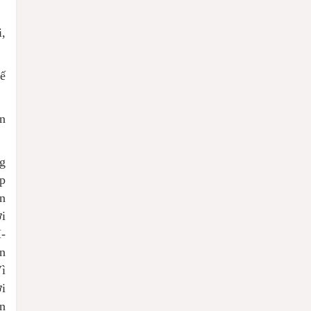
,
ế
n
ng
ập
ân
ới
H-
ăn
Vì
ới
ơn