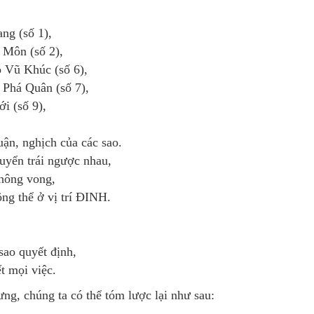
g (số 1),
Môn (số 2),
 Vũ Khúc (số 6),
Phá Quân (số 7),
 (số 9),
huận, nghịch của các sao.
uyển trái ngược nhau,
Không vong,
ng thể ở vị trí ĐINH.
sao quyết định,
t mọi việc.
ng, chúng ta có thể tóm lược lại như sau: