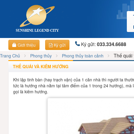
Ký gửi:
033.334.6688
Giới thiệu
Ký gửi
Thế quái
Trang Chủ
Phong thủy
Phong thủy toàn cảnh
THẾ QUÁI VÀ KIÊM HƯỚNG
Khi lập tinh bàn (hay trạch vận) của 1 căn nhà thì người ta t
tức là hướng nhà nằm tại tâm điểm của 1 trong 24 hướng), mà l
gọi là kiêm hướng.