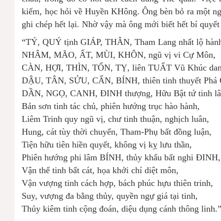
kiếm, học hỏi về Huyền KHông. Ông bèn bỏ ra một ng
ghi chép hết lại. Nhờ vậy mà ông mới biết hết bí quyết
“TÝ, QUÝ tịnh GIÁP, THÂN, Tham Lang nhất lộ hàn
NHÂM, MÃO, ẤT, MÙI, KHÔN, ngũ vị vi Cự Môn,
CÀN, HỢI, THÌN, TỐN, TỴ, liên TUẤT Vũ Khúc dan
DẬU, TÂN, SỬU, CẤN, BÍNH, thiên tinh thuyết Phá 
DẦN, NGỌ, CANH, ĐINH thượng, Hữu Bật tứ tinh l
Bản sơn tinh tác chủ, phiên hướng trục hào hành,
Liêm Trinh quy ngũ vị, chư tinh thuận, nghịch luân,
Hung, cát tùy thời chuyển, Tham-Phụ bất đồng luận,
Tiện hữu tiên hiền quyết, không vị kỵ lưu thần,
Phiên hướng phi lâm BÍNH, thủy khẩu bất nghi ĐINH,
Vận thế tinh bất cát, họa khởi chí diệt môn,
Vận vượng tinh cách hợp, bách phúc hựu thiên trinh,
Suy, vượng đa bằng thủy, quyền ngự giá tại tinh,
Thủy kiêm tinh cộng đoán, diệu dụng cánh thông linh.