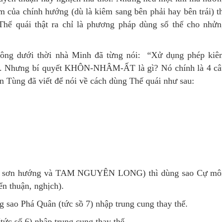
 của chính hướng (dù là kiêm sang bên phải hay bên trái) t
Thế quái thật ra chỉ là phương pháp dùng số thế cho nhử
ông dưới thời nhà Minh đã từng nói: “Xử dụng phép kiê
. Nhưng bí quyết KHÔN-NHÂM-ẤT là gì? Nó chính là 4 câ
Tùng đã viết để nói về cách dùng Thế quái như sau:
4 sơn hướng và TAM NGUYÊN LONG) thì dùng sao Cự mô
ển thuận, nghịch).
sao Phá Quân (tức sồ 7) nhập trung cung thay thế.
c số 6) nhập trung cung thay thế.