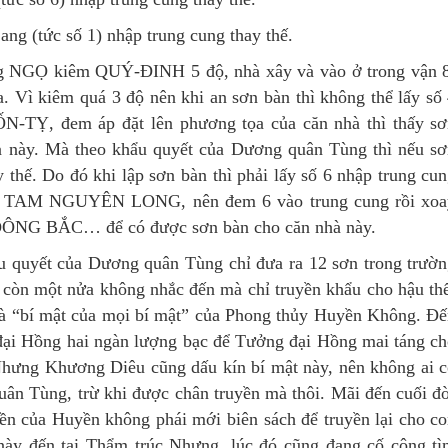
 (tức số 1) nhập trung cung thay thế.
ng NGỌ kiêm QUÝ-ĐINH 5 độ, nhà xây và vào ở trong vận 
a. Vì kiêm quá 3 độ nên khi an sơn bàn thì không thể lấy số
ỐN-TỴ, đem áp đặt lên phương tọa của căn nhà thì thấy s
à này. Mà theo khẩu quyết của Dương quân Tùng thì nếu s
thế. Do đó khi lập sơn bàn thì phải lấy số 6 nhập trung cu
rong TAM NGUYÊN LONG, nên đem 6 vào trung cung rồi xoa
i ĐÔNG BẮC… để có được sơn bàn cho căn nhà này.
hẩu quyết của Dương quân Tùng chỉ đưa ra 12 sơn trong trườ
, còn một nửa không nhắc đến mà chỉ truyền khẩu cho hậu th
 là “bí mật của mọi bí mật” của Phong thủy Huyền Không. Đ
ại Hồng hai ngàn lượng bạc để Tưởng đại Hồng mai táng c
Nhưng Khương Diêu cũng dấu kín bí mật này, nên không ai 
ân Tùng, trừ khi được chân truyền mà thôi. Mãi đến cuối đ
n của Huyền không phái mới biên sách để truyền lại cho c
 này đến tai Thẩm trúc Nhưng, lúc đó cũng đang cố công t