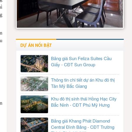
hì
ng
m
u
DỰ ÁN NỔI BẬT
Bảng giá Sun Feliza Suites Cầu
Giấy - CĐT Sun Group
Thông tin chi tiết dự án Khu đô thị
Tân Mỹ Bắc Giang
Khu đô thị sinh thái Hồng Hạc City
n
Bắc Ninh - CĐT Phú Mỹ Hưng
Bảng giá Khang Phát Diamond
Central Đình Bảng - CĐT Trường