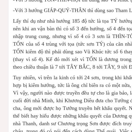
-Với 3 hướng GIÁP-QUÝ-THÂN thì dùng sao Tham Lang
Lấy thí dụ như nhà hướng 185 độ tức là tọa TÝ hướ
nên khi an vận bàn thì có số 3 đến hướng, số 4 đến tọ
nhập trung cung, nhưng vì số 4 có 3 sơn là THÌN-T
TỐN của số 4 trùng với tọa (tức sơn TÝ) của căn nh
TỐN kiêm độ thì phải dùng sao Vũ Khúc tức số 6 thay 
(thay vì số 4). Kế đó mới xét vì TỐN là dương t
theo chiều thuận là 7 tới TÂY BẮC, 8 tới TÂY, 9 tớ
Tuy nhiên, vì trên la kinh có tới 24 sơn, trong khi k
hợp bị kiêm hướng, tức là ông chỉ biên ra có một nửa
Vì vậy, người nào được truyền đều tự cho là gia bảo,
cuối đời nhà Minh, khi Khương Diêu đưa cho Tưởng đ
cha, ông mới được họ Tưởng truyền hết khẩu quyết. 
thể biết hay hiểu được những khẩu quyết của Dương qu
nhà Thanh, danh sư Chương trọng Sơn được đích truyề
cháu, trong đó có nói đến cách dùng Thế quái. Việc