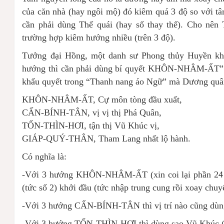
của căn nhà (hay ngôi mộ) đó kiêm quá 3 độ so với tâm
cần phải dùng Thế quái (hay số thay thế). Cho nên 
trường hợp kiêm hướng nhiều (trên 3 độ).
Tưởng đại Hồng, một danh sư Phong thủy Huyền kh
hướng thì cần phải dùng bí quyết KHÔN-NHÂM-ẤT”
khẩu quyết trong “Thanh nang áo Ngữ” mà Dương quân 
KHÔN-NHÂM-ẤT, Cự môn tòng đầu xuất,
CẤN-BÍNH-TÂN, vị vị thị Phá Quân,
TỐN-THÌN-HƠI, tận thị Vũ Khúc vị,
GIÁP-QUÝ-THÂN, Tham Lang nhất lộ hành.
Có nghĩa là:
-Với 3 hướng KHÔN-NHÂM-ẤT (xin coi lại phần 2
(tức số 2) khởi đầu (tức nhập trung cung rồi xoay chuy
-Với 3 hướng CẤN-BÍNH-TÂN thì vị trí nào cũng dùng 
-Với 3 hướng TỐN-THÌN-HỢI thì dùng sao Vũ Khúc (tứ