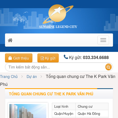
Toggle
navigati
Ký gửi:
033.334.6688
Giới thiệu
Ký gửi
Tổng quan chung cư The K Park Văn
Trang Chủ
Dự án
Phú
TỔNG QUAN CHUNG CƯ THE K PARK VĂN PHÚ
Loại hình
Chung cư
Quận/Huyện
Quận Hà Đông