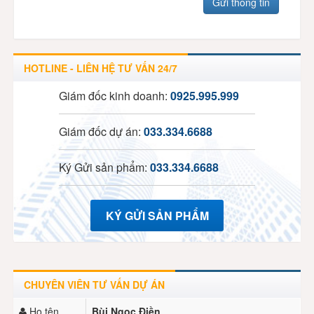
HOTLINE - LIÊN HỆ TƯ VẤN 24/7
Giám đốc kinh doanh:
0925.995.999
Giám đốc dự án:
033.334.6688
Ký Gửi sản phẩm:
033.334.6688
KÝ GỬI SẢN PHẨM
CHUYÊN VIÊN TƯ VẤN DỰ ÁN
Họ tên
Bùi Ngọc Điền