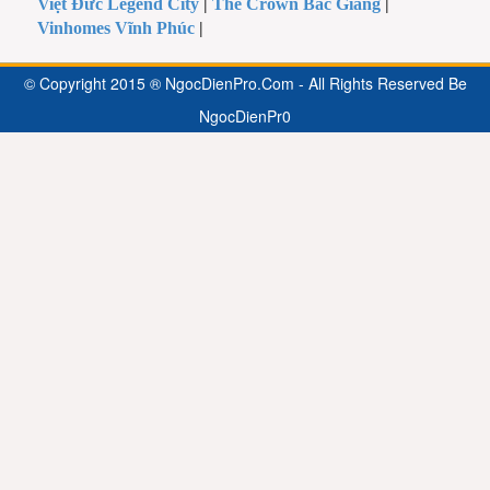
Việt Đức Legend City
|
The Crown Bắc Giang
|
Vinhomes Vĩnh Phúc
|
© Copyright 2015 ® NgocDienPro.Com - All Rights Reserved Be
NgocDienPr0