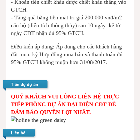
- Khoản tiền chiết khấu được chiết khấu thẳng vào
GTCH.
- Tặng quà bằng tiền mặt trị giá 200.000 vnđ/m2
căn hộ (diện tích thông thủy) sau 10 ngày kể từ
ngày CĐT nhận đủ 95% GTCH.
Điều kiện áp dụng: Áp dụng cho các khách hàng
đặt mua, ký Hợp đồng mua bán và thanh toán đủ
95% GTCH không muộn hơn 31/08/2017.
Tiến độ dự án
QUÝ KHÁCH VUI LÒNG LIÊN HỆ TRỰC
TIẾP PHÒNG DỰ ÁN ĐẠI DIỆN CĐT ĐỂ
ĐẢM BẢO QUYỀN LỢI NHẤT.
Liên hệ