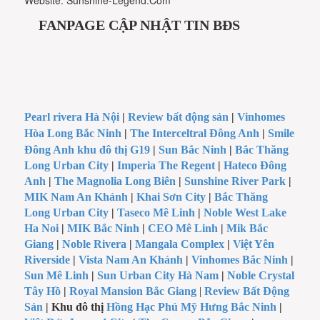
Website: Sunshine-Legend.Com
FANPAGE CẬP NHẬT TIN BĐS
Pearl rivera Hà Nội
|
Review bất động sản
|
Vinhomes
Hòa Long Bắc Ninh
|
The Interceltral Đông Anh
|
Smile
Đông Anh khu đô thị G19
|
Sun Bắc Ninh
|
Bắc Thăng
Long Urban City
|
Imperia The Regent
|
Hateco Đông
Anh
|
The Magnolia Long Biên
|
Sunshine River Park
|
MIK Nam An Khánh
|
Khai Sơn City
|
Bắc Thăng
Long Urban City
|
Taseco Mê Linh
|
Noble West Lake
Ha Noi
|
MIK Bắc Ninh
|
CEO Mê Linh
|
Mik Bắc
Giang
|
Noble Rivera
|
Mangala Complex
|
Việt Yên
Riverside
|
Vista Nam An Khánh
|
Vinhomes Bắc Ninh
|
Sun Mê Linh
|
Sun Urban City Hà Nam
|
Noble Crystal
Tây Hồ
|
Royal Mansion Bắc Giang
|
Review Bất Động
Sản
| Khu đô thị
Hồng Hạc Phú Mỹ Hưng Bắc Ninh
|