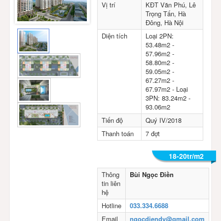
Vị trí
KĐT Văn Phú, Lê
Trọng Tấn, Hà
Đông, Hà Nội
Diện tích
Loại 2PN:
53.48m2 -
57.96m2 -
58.80m2 -
59.05m2 -
67.27m2 -
67.97m2 - Loại
3PN: 83.24m2 -
93.06m2
Tiến độ
Quý IV/2018
Thanh toán
7 đợt
18-20tr/m2
Thông
Bùi Ngọc Điền
tin liên
hệ
Hotline
033.334.6688
Email
ngocdiendv@gmail.com