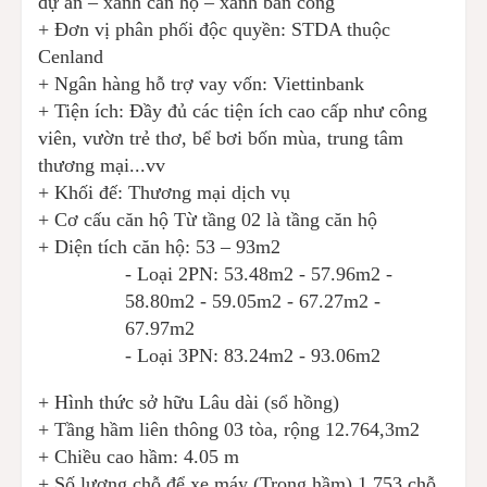
dự án – xanh căn hộ – xanh ban công
+ Đơn vị phân phối độc quyền: STDA thuộc
Cenland
+ Ngân hàng hỗ trợ vay vốn: Viettinbank
+ Tiện ích: Đầy đủ các tiện ích cao cấp như công
viên, vườn trẻ thơ, bể bơi bốn mùa, trung tâm
thương mại...vv
+ Khối đế: Thương mại dịch vụ
+ Cơ cấu căn hộ
Từ tầng 02 là tầng căn hộ
+ Diện tích căn hộ: 53 – 93m2
- Loại 2PN: 53.48m2 - 57.96m2 -
58.80m2 - 59.05m2 - 67.27m2 -
67.97m2
- Loại 3PN: 83.24m2 - 93.06m2
+ Hình thức sở hữu Lâu dài (sổ hồng)
+ Tầng hầm liên thông 03 tòa, rộng 12.764,3m2
+ Chiều cao hầm: 4.05 m
+ Số lượng chỗ để xe máy (Trong hầm)
1.753 chỗ