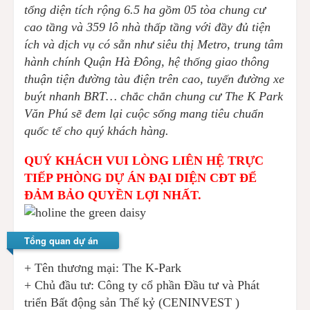
tổng diện tích rộng 6.5 ha gồm 05 tòa chung cư
cao tầng và 359 lô nhà thấp tầng với đầy đủ tiện
ích và dịch vụ có sẵn như siêu thị Metro, trung tâm
hành chính Quận Hà Đông, hệ thống giao thông
thuận tiện đường tàu điện trên cao, tuyến đường xe
buýt nhanh BRT… chắc chắn chung cư The K Park
Văn Phú sẽ đem lại cuộc sống mang tiêu chuẩn
quốc tế cho quý khách hàng.
QUÝ KHÁCH VUI LÒNG LIÊN HỆ TRỰC
TIẾP PHÒNG DỰ ÁN ĐẠI DIỆN CĐT ĐỂ
ĐẢM BẢO QUYỀN LỢI NHẤT.
Tổng quan dự án
+
Tên thương mại: The K-Park
+ Chủ đầu tư:
Công ty cổ phần Đầu tư và Phát
triển Bất động sản Thế kỷ (CENINVEST )