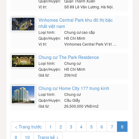
Quận/Huyện:
Quận Thanh Xuân
Vị trí:
Số 89 Lê Văn Lương, Hà Nội.
Vinhomes Central Park khu đô thị bậc
nhất việt nam
Loại hình:
Chung cư cao cấp
Quận/Huyện:
Hồ Chí Minh
Vị trí:
Vinhomes Central Park Ví trí đặc địa tại trung tâm TP Hồ Chí Minh
Chung cư The Park Residence
Loại hình:
Chung cư
Quận/Huyện:
Hồ Chí Minh
Giá từ:
20tr/m2
Chung cư Home City 177 trung kính
Loại hình:
Chung cư
Quận/Huyện:
Cầu Giấy
Giá từ:
26,500,000 VNĐ/m2
< Trang trước
1
2
3
4
5
6
7
8
9
10
Trang kế >