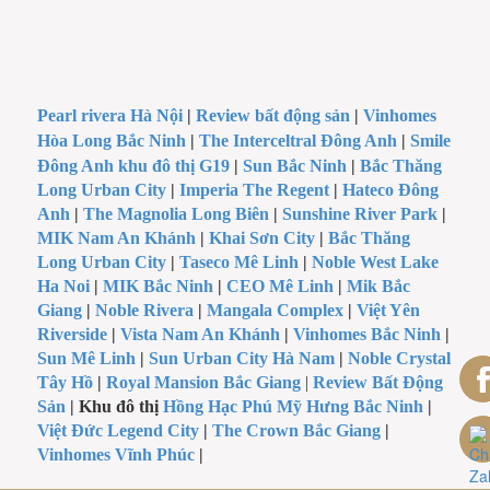
Pearl rivera Hà Nội
|
Review bất động sản
|
Vinhomes
Hòa Long Bắc Ninh
|
The Interceltral Đông Anh
|
Smile
Đông Anh khu đô thị G19
|
Sun Bắc Ninh
|
Bắc Thăng
Long Urban City
|
Imperia The Regent
|
Hateco Đông
Anh
|
The Magnolia Long Biên
|
Sunshine River Park
|
MIK Nam An Khánh
|
Khai Sơn City
|
Bắc Thăng
Long Urban City
|
Taseco Mê Linh
|
Noble West Lake
Ha Noi
|
MIK Bắc Ninh
|
CEO Mê Linh
|
Mik Bắc
Giang
|
Noble Rivera
|
Mangala Complex
|
Việt Yên
Riverside
|
Vista Nam An Khánh
|
Vinhomes Bắc Ninh
|
Sun Mê Linh
|
Sun Urban City Hà Nam
|
Noble Crystal
Tây Hồ
|
Royal Mansion Bắc Giang
|
Review Bất Động
Sản
| Khu đô thị
Hồng Hạc Phú Mỹ Hưng Bắc Ninh
|
Việt Đức Legend City
|
The Crown Bắc Giang
|
Vinhomes Vĩnh Phúc
|