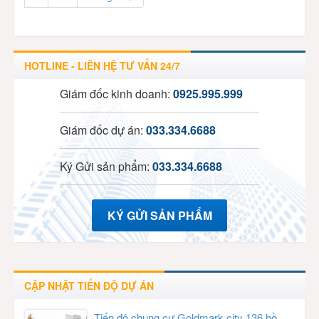
HOTLINE - LIÊN HỆ TƯ VẤN 24/7
Giám đốc kinh doanh:
0925.995.999
Giám đốc dự án:
033.334.6688
Ký Gửi sản phẩm:
033.334.6688
KÝ GỬI SẢN PHẨM
CẬP NHẬT TIẾN ĐỘ DỰ ÁN
Tiến độ chung cư Goldmark city 136 hồ