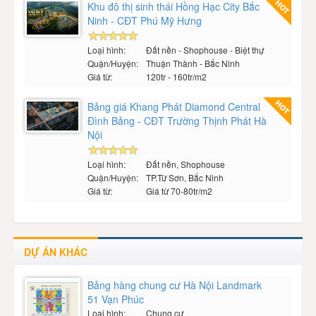
Khu đô thị sinh thái Hồng Hạc City Bắc
Ninh - CĐT Phú Mỹ Hưng
Loại hình:
Đất nền - Shophouse - Biệt thự
Quận/Huyện:
Thuận Thành - Bắc Ninh
Giá từ:
120tr - 160tr/m2
Bảng giá Khang Phát Diamond Central
Đình Bảng - CĐT Trường Thịnh Phát Hà
Nội
Loại hình:
Đất nền, Shophouse
Quận/Huyện:
TP.Từ Sơn, Bắc Ninh
Giá từ:
Giá từ 70-80tr/m2
DỰ ÁN KHÁC
Bảng hàng chung cư Hà Nội Landmark
51 Vạn Phúc
Loại hình:
Chung cư