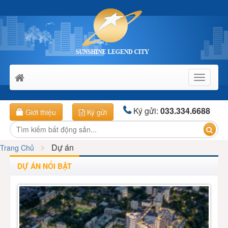
Toggle
navigati
Ký gửi:
033.334.6688
Giới thiệu
Ký gửi
Dự án
Trang Chủ
DỰ ÁN NỔI BẬT