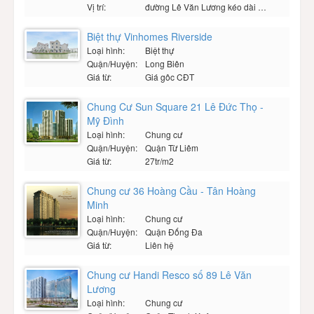
Vị trí:
đường Lê Văn Lương kéo dài và đường Lê Trọng Tấn, quận Hà Đông, cửa ngõ phía Tây Nam thủ đô Hà Nội
Biệt thự Vinhomes Riverside
Loại hình:
Biệt thự
Quận/Huyện:
Long Biên
Giá từ:
Giá gôc CĐT
Chung Cư Sun Square 21 Lê Đức Thọ -
Mỹ Đình
Loại hình:
Chung cư
Quận/Huyện:
Quận Từ Liêm
Giá từ:
27tr/m2
Chung cư 36 Hoàng Cầu - Tân Hoàng
Minh
Loại hình:
Chung cư
Quận/Huyện:
Quận Đống Đa
Giá từ:
Liên hệ
Chung cư Handi Resco số 89 Lê Văn
Lương
Loại hình:
Chung cư