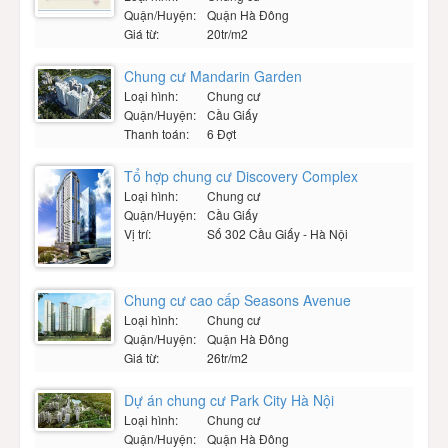
Quận/Huyện:
Quận Hà Đông
Giá từ:
20tr/m2
Chung cư Mandarin Garden
Loại hình:
Chung cư
Quận/Huyện:
Cầu Giấy
Thanh toán:
6 Đợt
Tổ hợp chung cư Discovery Complex
Loại hình:
Chung cư
Quận/Huyện:
Cầu Giấy
Vị trí:
Số 302 Cầu Giấy - Hà Nội
Chung cư cao cấp Seasons Avenue
Loại hình:
Chung cư
Quận/Huyện:
Quận Hà Đông
Giá từ:
26tr/m2
Dự án chung cư Park City Hà Nội
Loại hình:
Chung cư
Quận/Huyện:
Quận Hà Đông