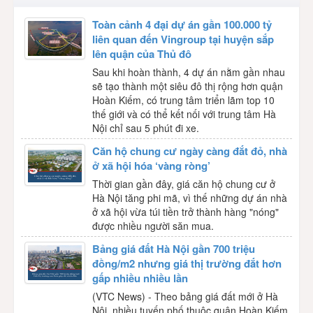
Toàn cảnh 4 đại dự án gần 100.000 tỷ
liên quan đến Vingroup tại huyện sắp
lên quận của Thủ đô
Sau khi hoàn thành, 4 dự án nằm gần nhau
sẽ tạo thành một siêu đô thị rộng hơn quận
Hoàn Kiếm, có trung tâm triển lãm top 10
thế giới và có thể kết nối với trung tâm Hà
Nội chỉ sau 5 phút đi xe.
Căn hộ chung cư ngày càng đắt đỏ, nhà
ở xã hội hóa ‘vàng ròng’
Thời gian gần đây, giá căn hộ chung cư ở
Hà Nội tăng phi mã, vì thế những dự án nhà
ở xã hội vừa túi tiền trở thành hàng "nóng"
được nhiều người săn mua.
Bảng giá đất Hà Nội gần 700 triệu
đồng/m2 nhưng giá thị trường đắt hơn
gấp nhiều nhiều lần
(VTC News) - Theo bảng giá đất mới ở Hà
Nội, nhiều tuyến phố thuộc quận Hoàn Kiếm