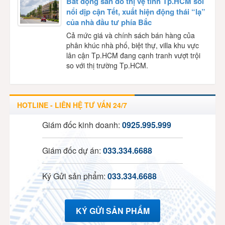
Bất động sản đô thị vệ tinh Tp.HCM sôi
nổi dịp cận Tết, xuất hiện động thái “lạ”
của nhà đầu tư phía Bắc
Cả mức giá và chính sách bán hàng của
phân khúc nhà phố, biệt thự, villa khu vực
lân cận Tp.HCM đang cạnh tranh vượt trội
so với thị trường Tp.HCM.
HOTLINE - LIÊN HỆ TƯ VẤN 24/7
Giám đốc kinh doanh:
0925.995.999
Giám đốc dự án:
033.334.6688
Ký Gửi sản phẩm:
033.334.6688
KÝ GỬI SẢN PHẨM