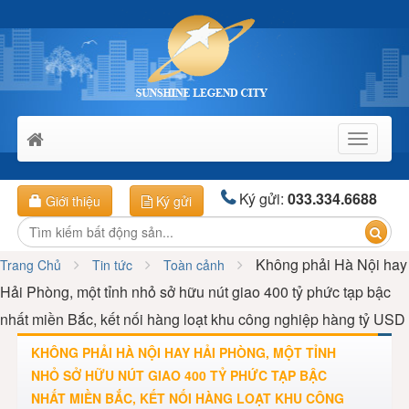
Toggle
navigati
Ký gửi:
033.334.6688
Giới thiệu
Ký gửi
Không phải Hà Nội hay
Trang Chủ
Tin tức
Toàn cảnh
Hải Phòng, một tỉnh nhỏ sở hữu nút giao 400 tỷ phức tạp bậc
nhất miền Bắc, kết nối hàng loạt khu công nghiệp hàng tỷ USD
KHÔNG PHẢI HÀ NỘI HAY HẢI PHÒNG, MỘT TỈNH
NHỎ SỞ HỮU NÚT GIAO 400 TỶ PHỨC TẠP BẬC
NHẤT MIỀN BẮC, KẾT NỐI HÀNG LOẠT KHU CÔNG