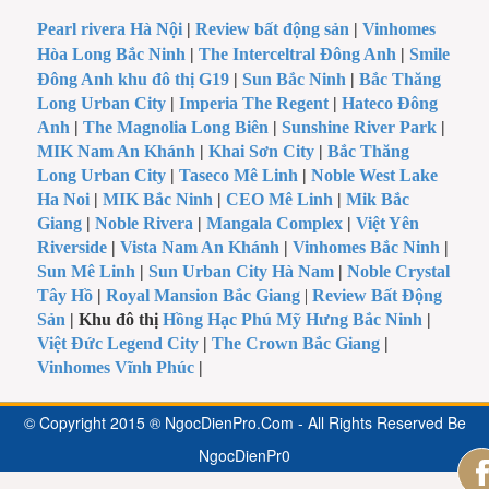
Pearl rivera Hà Nội
|
Review bất động sản
|
Vinhomes
Hòa Long Bắc Ninh
|
The Interceltral Đông Anh
|
Smile
Đông Anh khu đô thị G19
|
Sun Bắc Ninh
|
Bắc Thăng
Long Urban City
|
Imperia The Regent
|
Hateco Đông
Anh
|
The Magnolia Long Biên
|
Sunshine River Park
|
MIK Nam An Khánh
|
Khai Sơn City
|
Bắc Thăng
Long Urban City
|
Taseco Mê Linh
|
Noble West Lake
Ha Noi
|
MIK Bắc Ninh
|
CEO Mê Linh
|
Mik Bắc
Giang
|
Noble Rivera
|
Mangala Complex
|
Việt Yên
Riverside
|
Vista Nam An Khánh
|
Vinhomes Bắc Ninh
|
Sun Mê Linh
|
Sun Urban City Hà Nam
|
Noble Crystal
Tây Hồ
|
Royal Mansion Bắc Giang
|
Review Bất Động
Sản
| Khu đô thị
Hồng Hạc Phú Mỹ Hưng Bắc Ninh
|
Việt Đức Legend City
|
The Crown Bắc Giang
|
Vinhomes Vĩnh Phúc
|
© Copyright 2015 ® NgocDienPro.Com - All Rights Reserved Be
NgocDienPr0